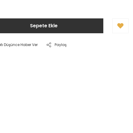
Sepete Ekle
atı Düşünce Haber Ver
Paylaş