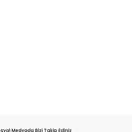
etebilirsiniz.
syal Medyada Bizi Takip Ediniz