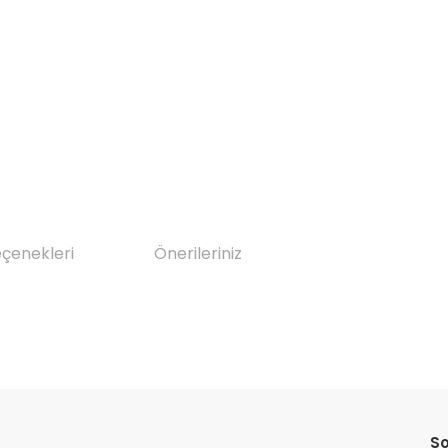
eçenekleri
Önerileriniz
da yetersiz gördüğünüz noktaları öneri formunu kullanarak tarafımıza il
Bu ürüne ilk yorumu siz yapın!
So