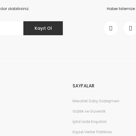
Yorum Yaz
r olabilirsiniz.
Haber listemize
Kayıt Ol
Gönder
SAYFALAR
Mesafeli Satış Sözleşmesi
Gizlilik ve Güvenlik
İptal İade Koşullari
Kişisel Veriler Politikası