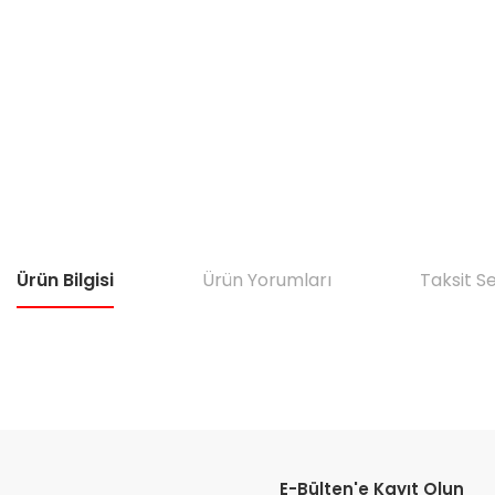
Ürün Bilgisi
Ürün Yorumları
Taksit S
Bu ürünün fiyat bilgisi, resim, ürün açıklamalarında ve diğer konular
Görüş ve önerileriniz için teşekkür ederiz.
E-Bülten'e Kayıt Olun
Ürün resmi kalitesiz, bozuk veya görüntülenemiyor.