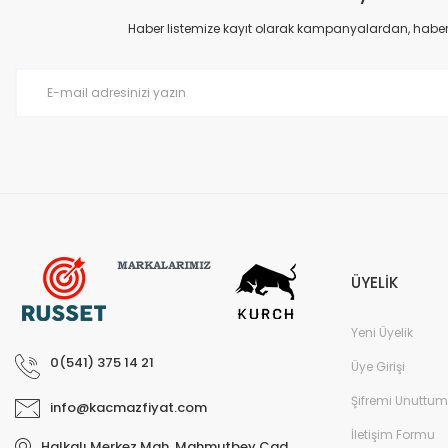
Ürün açıklamasında eksik bilgiler bulunuyor.
Haber listemize kayıt olarak kampanyalardan, haberda
Ürün bilgilerinde hatalar bulunuyor.
Ürün fiyatı diğer sitelerden daha pahalı.
Bu ürüne benzer farklı alternatifler olmalı.
ÜYELİK
Yeni Üyelik
0(541) 375 14 21
Üye Girişi
Şifremi Unuttum
info@kacmazfiyat.com
İletişim Formu
Halkalı Merkez Mah. Mahmutbey Cad.