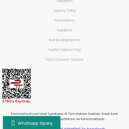
Hesabım
Sipariş Takip
Favorileriniz
Sepetiniz
Banka Bilgilerimiz
Kartla Ödeme Yap
Sıkça Sorulan Sorular
Kacmazfiyat.com'daki İçeriklerin © Tüm Hakları Saklıdır. Kredi kartı
bilgileriniz 256bit SSL sertifikası ile korunmaktadır.
Whatsapp Sipariş
ile
ideasoft