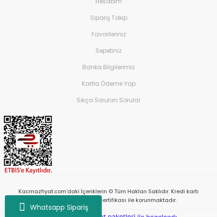
Hesabım
Sipariş Takip
Favorileriniz
Sepetiniz
Banka Bilgilerimiz
Kartla Ödeme Yap
Sıkça Sorulan Sorular
Kacmazfiyat.com'daki İçeriklerin © Tüm Hakları Saklıdır. Kredi kartı
bilgileriniz 256bit SSL sertifikası ile korunmaktadır.
Whatsapp Sipariş
ile
ideasoft