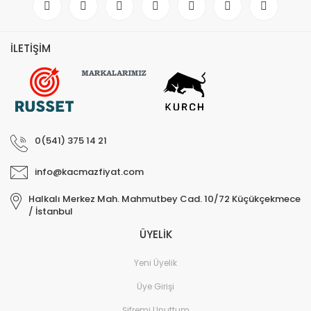
İLETİŞİM
0(541) 375 14 21
info@kacmazfiyat.com
Halkalı Merkez Mah. Mahmutbey Cad. 10/72 Küçükçekmece
/ İstanbul
ÜYELİK
Yeni Üyelik
Üye Girişi
Şifremi Unuttum