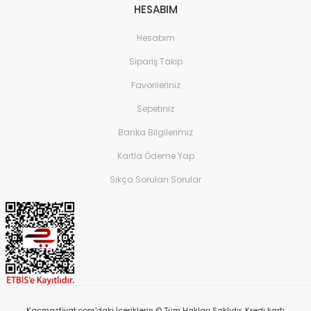
HESABIM
Hesabım
Sipariş Takip
Favorileriniz
Sepetiniz
Banka Bilgilerimiz
Kartla Ödeme Yap
Sıkça Sorulan Sorular
Kacmazfiyat.com'daki İçeriklerin © Tüm Hakları Saklıdır. Kredi kartı