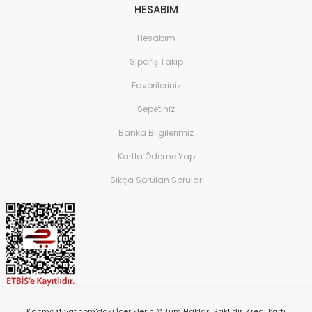
HESABIM
Hesabım
Sipariş Takip
Favorileriniz
Sepetiniz
Banka Bilgilerimiz
Kartla Ödeme Yap
Sıkça Sorulan Sorular
Kacmazfiyat.com'daki İçeriklerin © Tüm Hakları Saklıdır. Kredi kartı