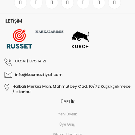
İLETİŞİM
0(541) 375 14 21
info@kacmazfiyat.com
Halkalı Merkez Mah. Mahmutbey Cad. 10/72 Küçükçekmece
/ İstanbul
ÜYELİK
Yeni Üyelik
Üye Girişi
Şifremi Unuttum