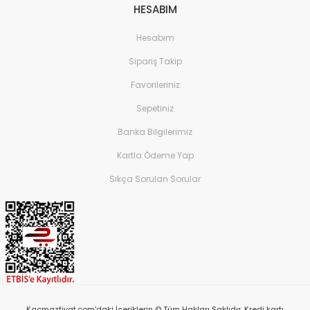
HESABIM
Hesabım
Sipariş Takip
Favorileriniz
Sepetiniz
Banka Bilgilerimiz
Kartla Ödeme Yap
Sıkça Sorulan Sorular
Kacmazfiyat.com'daki İçeriklerin © Tüm Hakları Saklıdır. Kredi kartı