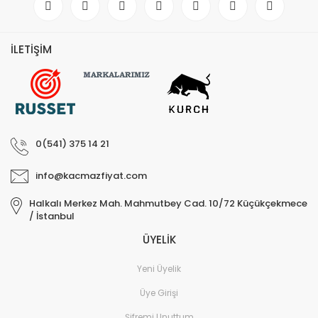
İLETİŞİM
0(541) 375 14 21
info@kacmazfiyat.com
Halkalı Merkez Mah. Mahmutbey Cad. 10/72 Küçükçekmece
/ İstanbul
ÜYELİK
Yeni Üyelik
Üye Girişi
Şifremi Unuttum