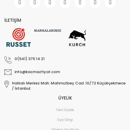
İLETİŞİM
0(541) 375 14 21
info@kacmazfiyat.com
Halkalı Merkez Mah. Mahmutbey Cad. 10/72 Küçükçekmece
/ İstanbul
ÜYELİK
Yeni Üyelik
Üye Girişi
Şifremi Unuttum