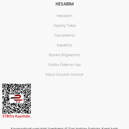
HESABIM
Hesabım
Sipariş Takip
Favorileriniz
Sepetiniz
Banka Bilgilerimiz
Kartla Ödeme Yap
Sıkça Sorulan Sorular
Kacmazfiyat.com'daki İçeriklerin © Tüm Hakları Saklıdır. Kredi kartı