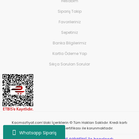
Hesabım
Sipariş Takip
Favorileriniz
Sepetiniz
Banka Bilgilerimiz
Kartla Ödeme Yap
Sıkça Sorulan Sorular
Kacmazfiyat.com'daki İçeriklerin © Tüm Hakları Saklıdır. Kredi kartı
bilgileriniz 256bit SSL sertifikası ile korunmaktadır.
Whatsapp Sipariş
ile
ideasoft