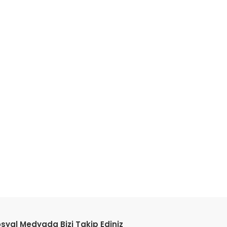
etebilirsiniz.
syal Medyada Bizi Takip Ediniz