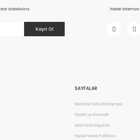
Yorum Yaz
r olabilirsiniz.
Haber listemize
Kayıt Ol
Gönder
SAYFALAR
Mesafeli Satış Sözleşmesi
Gizlilik ve Güvenlik
İptal İade Koşullari
Kişisel Veriler Politikası