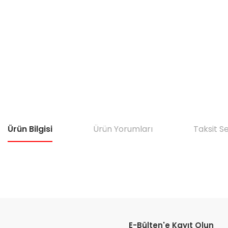
Ürün Bilgisi
Ürün Yorumları
Taksit S
Bu ürünün fiyat bilgisi, resim, ürün açıklamalarında ve diğer konular
Görüş ve önerileriniz için teşekkür ederiz.
E-Bülten'e Kayıt Olun
Ürün resmi kalitesiz, bozuk veya görüntülenemiyor.