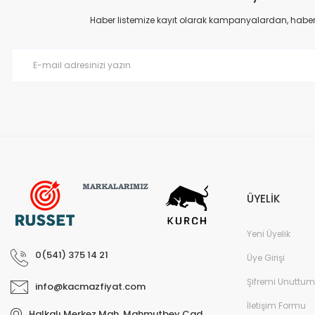
Ürün açıklamasında eksik bilgiler bulunuyor.
Haber listemize kayıt olarak kampanyalardan, haberda
Ürün bilgilerinde hatalar bulunuyor.
Ürün fiyatı diğer sitelerden daha pahalı.
Bu ürüne benzer farklı alternatifler olmalı.
ÜYELİK
Yeni Üyelik
0(541) 375 14 21
Üye Girişi
Şifremi Unuttum
info@kacmazfiyat.com
İletişim Formu
Halkalı Merkez Mah. Mahmutbey Cad.