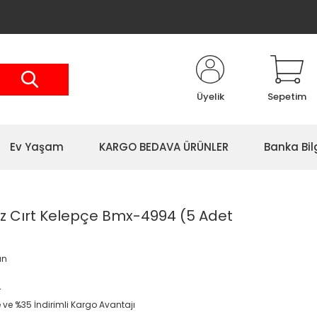
Üyelik
Sepetim
Ev Yaşam
KARGO BEDAVA ÜRÜNLER
Banka Bil
z Cırt Kelepçe Bmx-4994 (5 Adet
an
4
 ve %35 İndirimli Kargo Avantajı