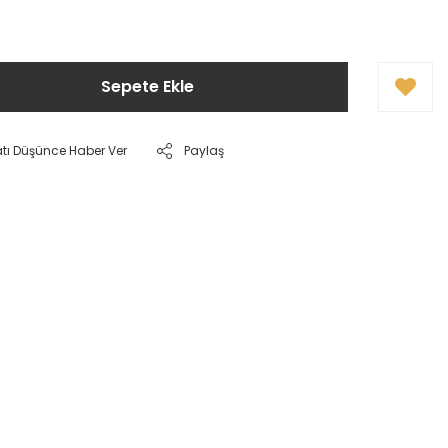
Sepete Ekle
atı Düşünce Haber Ver
Paylaş