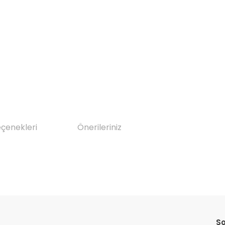
eçenekleri
Önerileriniz
da yetersiz gördüğünüz noktaları öneri formunu kullanarak tarafımıza il
Bu ürüne ilk yorumu siz yapın!
So