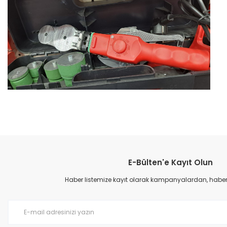
Bu ürünün fiyat bilgisi, resim, ürün açıklamalarında ve diğer konular
Görüş ve önerileriniz için teşekkür ederiz.
E-Bülten'e Kayıt Olun
Ürün resmi kalitesiz, bozuk veya görüntülenemiyor.
Ürün açıklamasında eksik bilgiler bulunuyor.
Haber listemize kayıt olarak kampanyalardan, haberda
Ürün bilgilerinde hatalar bulunuyor.
Ürün fiyatı diğer sitelerden daha pahalı.
Bu ürüne benzer farklı alternatifler olmalı.