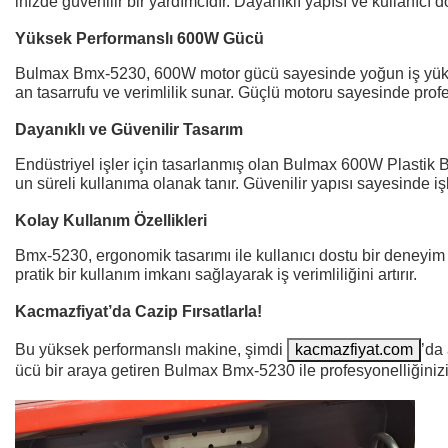
inizde güvenilir bir yardımcıdır. Dayanıklı yapısı ve kullanıcı 
Yüksek Performanslı 600W Gücü
Bulmax Bmx-5230, 600W motor gücü sayesinde yoğun iş yüklerin
an tasarrufu ve verimlilik sunar. Güçlü motoru sayesinde profe
Dayanıklı ve Güvenilir Tasarım
Endüstriyel işler için tasarlanmış olan Bulmax 600W Plastik B
un süreli kullanıma olanak tanır. Güvenilir yapısı sayesinde i
Kolay Kullanım Özellikleri
Bmx-5230, ergonomik tasarımı ile kullanıcı dostu bir deneyim sun
pratik bir kullanım imkanı sağlayarak iş verimliliğini artırır.
Kacmazfiyat’da Cazip Fırsatlarla!
Bu yüksek performanslı makine, şimdi
kacmazfiyat.com
’da 
ücü bir araya getiren Bulmax Bmx-5230 ile profesyonelliğinizi 