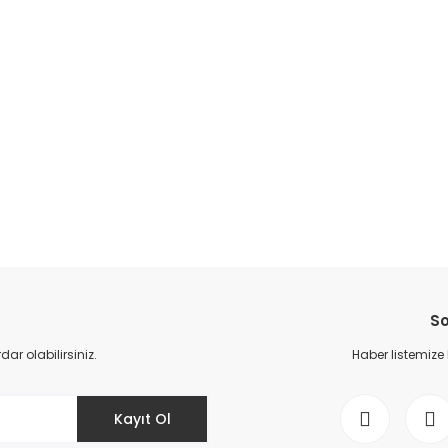
da yetersiz gördüğünüz noktaları öneri formunu kullanarak tarafımıza il
Bu ürüne ilk yorumu siz yapın!
So
Yorum Yaz
r olabilirsiniz.
Haber listemize
Kayıt Ol