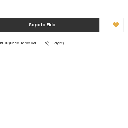
Sepete Ekle
atı Düşünce Haber Ver
Paylaş