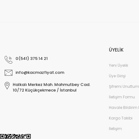
ÜYELİK
0(541) 375 14 21
Yeni Üyelik
info@kacmazfiyat.com
Üye Girişi
Halkalı Merkez Mah. Mahmutbey Cad.
Şifremi Unuttum
10/72 Küçükçekmece / İstanbul
İletişim Formu
Havale Bildirim
Kargo Takibi
İletişim