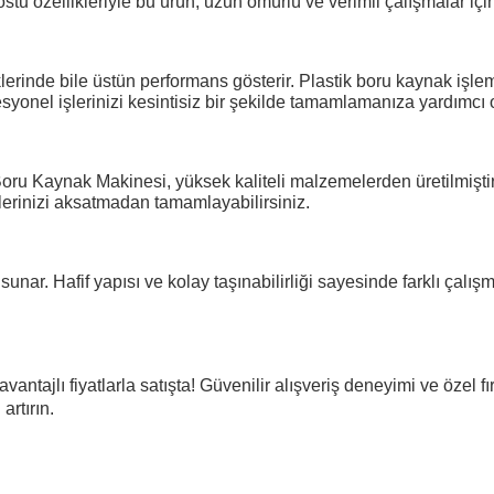
dostu özellikleriyle bu ürün, uzun ömürlü ve verimli çalışmalar için
de bile üstün performans gösterir. Plastik boru kaynak işlemler
syonel işlerinizi kesintisiz bir şekilde tamamlamanıza yardımcı o
oru Kaynak Makinesi, yüksek kaliteli malzemelerden üretilmiştir.
şlerinizi aksatmadan tamamlayabilirsiniz.
ar. Hafif yapısı ve kolay taşınabilirliği sayesinde farklı çalışma
avantajlı fiyatlarla satışta! Güvenilir alışveriş deneyimi ve özel f
artırın.