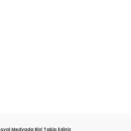
etebilirsiniz.
syal Medyada Bizi Takip Ediniz