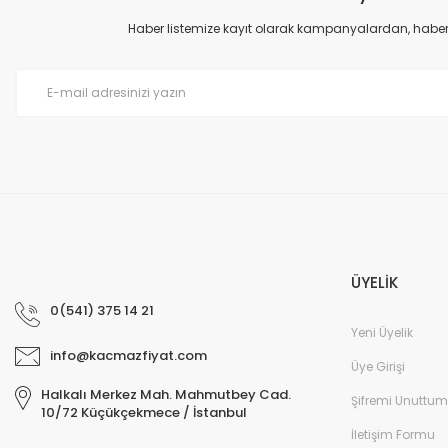
Ürün açıklamasında eksik bilgiler bulunuyor.
Haber listemize kayıt olarak kampanyalardan, haberda
Ürün bilgilerinde hatalar bulunuyor.
Ürün fiyatı diğer sitelerden daha pahalı.
Bu ürüne benzer farklı alternatifler olmalı.
ÜYELİK
0(541) 375 14 21
Yeni Üyelik
info@kacmazfiyat.com
Üye Girişi
Halkalı Merkez Mah. Mahmutbey Cad.
Şifremi Unuttum
10/72 Küçükçekmece / İstanbul
İletişim Formu