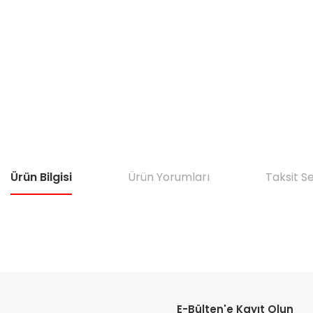
Ürün Bilgisi
Ürün Yorumları
Taksit S
Bu ürünün fiyat bilgisi, resim, ürün açıklamalarında ve diğer konular
Görüş ve önerileriniz için teşekkür ederiz.
E-Bülten'e Kayıt Olun
Ürün resmi kalitesiz, bozuk veya görüntülenemiyor.