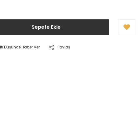
Sepete Ekle
atı Düşünce Haber Ver
Paylaş