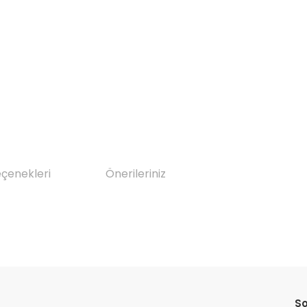
eçenekleri
Önerileriniz
da yetersiz gördüğünüz noktaları öneri formunu kullanarak tarafımıza il
Bu ürüne ilk yorumu siz yapın!
So