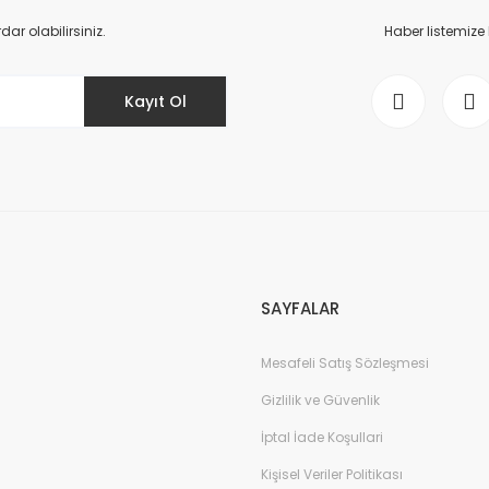
Yorum Yaz
r olabilirsiniz.
Haber listemize
Kayıt Ol
Gönder
SAYFALAR
Mesafeli Satış Sözleşmesi
Gizlilik ve Güvenlik
İptal İade Koşullari
Kişisel Veriler Politikası