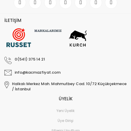
İLETİŞİM
0(541) 375 14 21
info@kacmazfiyat.com
Halkalı Merkez Mah. Mahmutbey Cad. 10/72 Küçükçekmece
/ İstanbul
ÜYELİK
Yeni Üyelik
Üye Girişi
Şifremi Unuttum