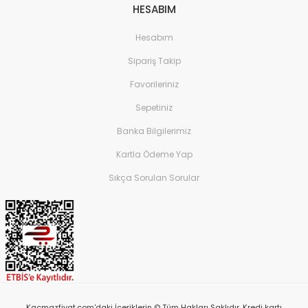
HESABIM
Hesabım
Sipariş Takip
Favorileriniz
Sepetiniz
Banka Bilgilerimiz
Kartla Ödeme Yap
Sıkça Sorulan Sorular
Kacmazfiyat.com'daki İçeriklerin © Tüm Hakları Saklıdır. Kredi kartı