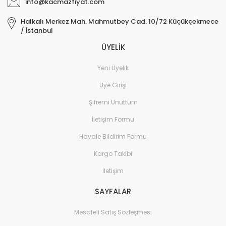
info@kacmazfiyat.com
Elektronik > TV, Görüntü
Halkalı Merkez Mah. Mahmutbey Cad. 10/72 Küçükçekmece
Sistemleri > Kablo & So
/ İstanbul
ÜYELİK
Elektronik > TV, Görüntü
Sistemleri > Televizyon
Yeni Üyelik
Elektronik > Yazıcılar & 
Üye Girişi
Elektronik > Yazıcılar & 
Şifremi Unuttum
Lazer Yazıcılar
İletişim Formu
Elektronik > Yazıcılar & 
Sarf Malzemeleri
Havale Bildirim Formu
Elektronik Hırdavat
Kargo Takibi
İletişim
Elektronik ve Teknoloji
SAYFALAR
Elektronik ve Teknoloji >
Tablet Aksesuarları
Mesafeli Satış Sözleşmesi
Elektronik ve Teknoloji 