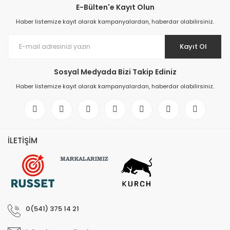
E-Bülten'e Kayıt Olun
Elektronik > Klima ve Isıt
Haber listemize kayıt olarak kampanyalardan, haberdar olabilirsiniz.
ve Isıtıcılar
Elektronik > Klima ve Isıtı
Kayıt Ol
Vantilatörler
Sosyal Medyada Bizi Takip Ediniz
Elektronik > Oyun & Oyu
Haber listemize kayıt olarak kampanyalardan, haberdar olabilirsiniz.
Elektronik > Oyun & Oyu
Diğer Oyun Konsolları
Elektronik > Telefon & T
Aksesuarları > Cep Tel
İLETİŞİM
Elektronik > Telefon & T
Aksesuarları > Kılıf ve E
Koruyucular
Elektronik > Telefon & T
Aksesuarları > Powerb
0(541) 375 14 21
Elektronik > TV, Görüntü
Sistemleri > Bluetooth 