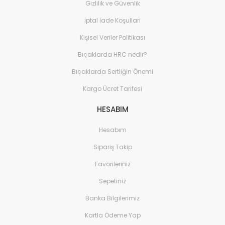
Gizlilik ve Güvenlik
Sistemleri
İptal İade Koşullari
Elektronik ve Teknoloji 
Aksesuarları
Kişisel Veriler Politikası
Ev Yaşam Kırtasiye Ofis
Bıçaklarda HRC nedir?
Ev Yaşam Kırtasiye Ofis
Bıçaklarda Sertliğin Önemi
Kargo Ücret Tarifesi
Ev Yaşam Kırtasiye Ofis
Avize
HESABIM
Ev Yaşam Kırtasiye Ofis
Gece Lambası
Hesabım
Sipariş Takip
Ev Yaşam Kırtasiye Ofis
Güneş Enerjisi
Favorileriniz
Ev Yaşam Kırtasiye Ofis
Sepetiniz
Ev Yaşam Kırtasiye Ofis
Banka Bilgilerimiz
Batarya & Musluk
Kartla Ödeme Yap