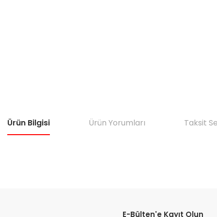
Ürün Bilgisi
Ürün Yorumları
Taksit S
Bu ürünün fiyat bilgisi, resim, ürün açıklamalarında ve diğer konular
Görüş ve önerileriniz için teşekkür ederiz.
E-Bülten'e Kayıt Olun
Ürün resmi kalitesiz, bozuk veya görüntülenemiyor.