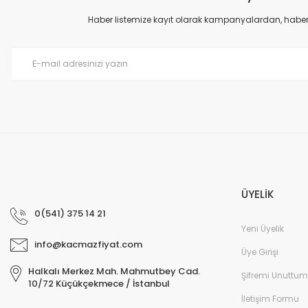
Ürün açıklamasında eksik bilgiler bulunuyor.
Haber listemize kayıt olarak kampanyalardan, haberda
Ürün bilgilerinde hatalar bulunuyor.
Ürün fiyatı diğer sitelerden daha pahalı.
Bu ürüne benzer farklı alternatifler olmalı.
ÜYELİK
0(541) 375 14 21
Yeni Üyelik
info@kacmazfiyat.com
Üye Girişi
Halkalı Merkez Mah. Mahmutbey Cad.
Şifremi Unuttum
10/72 Küçükçekmece / İstanbul
İletişim Formu