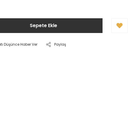
Sepete Ekle
atı Düşünce Haber Ver
Paylaş