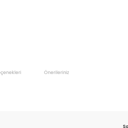
eçenekleri
Önerileriniz
da yetersiz gördüğünüz noktaları öneri formunu kullanarak tarafımıza il
Bu ürüne ilk yorumu siz yapın!
So