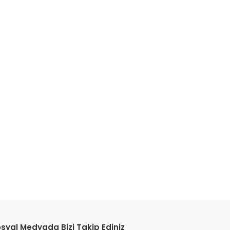
etebilirsiniz.
syal Medyada Bizi Takip Ediniz