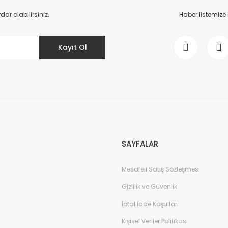
Yorum Yaz
r olabilirsiniz.
Haber listemize
Kayıt Ol
Gönder
SAYFALAR
Mesafeli Satış Sözleşmesi
Gizlilik ve Güvenlik
İptal İade Koşullari
Kişisel Veriler Politikası