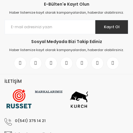
E-Bülten'e Kayıt Olun
Elektronik > Klima ve Isıt
Haber listemize kayıt olarak kampanyalardan, haberdar olabilirsiniz.
ve Isıtıcılar
Elektronik > Klima ve Isıtı
Kayıt Ol
Vantilatörler
Sosyal Medyada Bizi Takip Ediniz
Elektronik > Oyun & Oyu
Haber listemize kayıt olarak kampanyalardan, haberdar olabilirsiniz.
Elektronik > Oyun & Oyu
Diğer Oyun Konsolları
Elektronik > Telefon & T
Aksesuarları > Cep Tel
İLETİŞİM
Elektronik > Telefon & T
Aksesuarları > Kılıf ve E
Koruyucular
Elektronik > Telefon & T
Aksesuarları > Powerb
0(541) 375 14 21
Elektronik > TV, Görüntü
Sistemleri > Bluetooth 