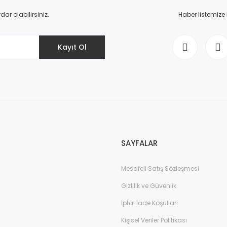
Yorum Yaz
r olabilirsiniz.
Haber listemize
Kayıt Ol
Gönder
SAYFALAR
Mesafeli Satış Sözleşmesi
Gizlilik ve Güvenlik
İptal İade Koşullari
Kişisel Veriler Politikası