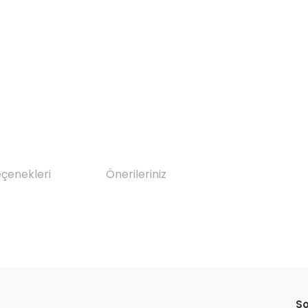
eçenekleri
Önerileriniz
da yetersiz gördüğünüz noktaları öneri formunu kullanarak tarafımıza il
Bu ürüne ilk yorumu siz yapın!
So