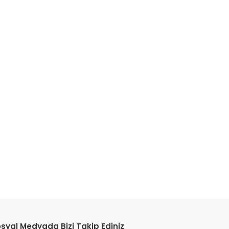
etebilirsiniz.
syal Medyada Bizi Takip Ediniz