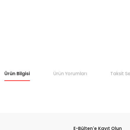
Ürün Bilgisi
Ürün Yorumları
Taksit S
Bu ürünün fiyat bilgisi, resim, ürün açıklamalarında ve diğer konular
Görüş ve önerileriniz için teşekkür ederiz.
E-Bülten'e Kayıt Olun
Ürün resmi kalitesiz, bozuk veya görüntülenemiyor.