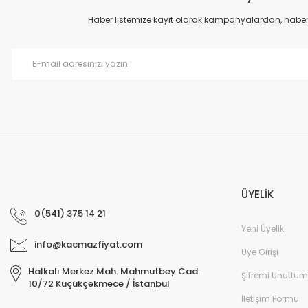
Ürün açıklamasında eksik bilgiler bulunuyor.
Haber listemize kayıt olarak kampanyalardan, haberda
Ürün bilgilerinde hatalar bulunuyor.
Ürün fiyatı diğer sitelerden daha pahalı.
Bu ürüne benzer farklı alternatifler olmalı.
ÜYELİK
0(541) 375 14 21
Yeni Üyelik
info@kacmazfiyat.com
Üye Girişi
Halkalı Merkez Mah. Mahmutbey Cad.
Şifremi Unuttum
10/72 Küçükçekmece / İstanbul
İletişim Formu