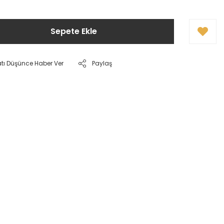
Sepete Ekle
atı Düşünce Haber Ver
Paylaş