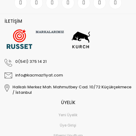
İLETİŞİM
0(541) 375 14 21
info@kacmazfiyat.com
Halkalı Merkez Mah. Mahmutbey Cad. 10/72 Küçükçekmece
/ İstanbul
ÜYELİK
Yeni Üyelik
Üye Girişi
Şifremi Unuttum