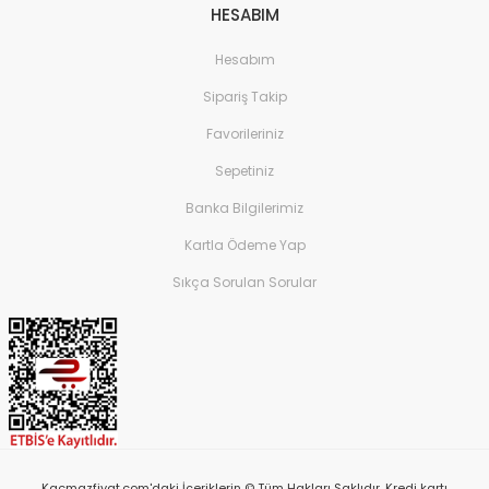
HESABIM
Hesabım
Sipariş Takip
Favorileriniz
Sepetiniz
Banka Bilgilerimiz
Kartla Ödeme Yap
Sıkça Sorulan Sorular
Kacmazfiyat.com'daki İçeriklerin © Tüm Hakları Saklıdır. Kredi kartı