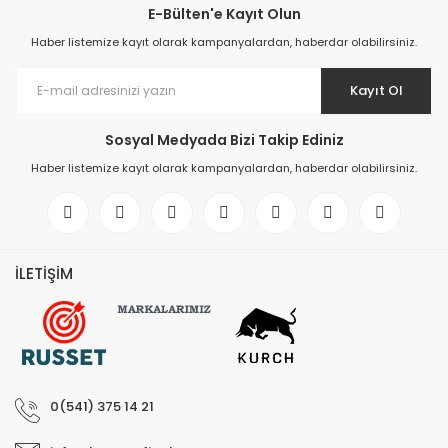
E-Bülten'e Kayıt Olun
Elektronik > Klima ve Isıt
Haber listemize kayıt olarak kampanyalardan, haberdar olabilirsiniz.
ve Isıtıcılar
Elektronik > Klima ve Isıtı
Kayıt Ol
Vantilatörler
Sosyal Medyada Bizi Takip Ediniz
Elektronik > Oyun & Oyu
Haber listemize kayıt olarak kampanyalardan, haberdar olabilirsiniz.
Elektronik > Oyun & Oyu
Diğer Oyun Konsolları
Elektronik > Telefon & T
Aksesuarları > Cep Tel
İLETİŞİM
Elektronik > Telefon & T
Aksesuarları > Kılıf ve E
Koruyucular
Elektronik > Telefon & T
Aksesuarları > Powerb
0(541) 375 14 21
Elektronik > TV, Görüntü
Sistemleri > Bluetooth 