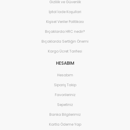
Gizlilik ve Güvenlik
Sistemleri
İptal İade Koşullari
Elektronik ve Teknoloji 
Aksesuarları
Kişisel Veriler Politikası
Ev Yaşam Kırtasiye Ofis
Bıçaklarda HRC nedir?
Ev Yaşam Kırtasiye Ofis
Bıçaklarda Sertliğin Önemi
Kargo Ücret Tarifesi
Ev Yaşam Kırtasiye Ofis
Avize
HESABIM
Ev Yaşam Kırtasiye Ofis
Gece Lambası
Hesabım
Sipariş Takip
Ev Yaşam Kırtasiye Ofis
Güneş Enerjisi
Favorileriniz
Ev Yaşam Kırtasiye Ofis
Sepetiniz
Ev Yaşam Kırtasiye Ofis
Banka Bilgilerimiz
Batarya & Musluk
Kartla Ödeme Yap