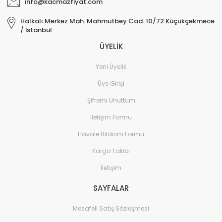
info@kacmazfiyat.com
Elektronik > TV, Görüntü
Halkalı Merkez Mah. Mahmutbey Cad. 10/72 Küçükçekmece
Sistemleri > Kablo & So
/ İstanbul
ÜYELİK
Elektronik > TV, Görüntü
Sistemleri > Televizyon
Yeni Üyelik
Elektronik > Yazıcılar & 
Üye Girişi
Elektronik > Yazıcılar & 
Şifremi Unuttum
Lazer Yazıcılar
İletişim Formu
Elektronik > Yazıcılar & 
Sarf Malzemeleri
Havale Bildirim Formu
Elektronik Hırdavat
Kargo Takibi
İletişim
Elektronik ve Teknoloji
SAYFALAR
Elektronik ve Teknoloji >
Tablet Aksesuarları
Mesafeli Satış Sözleşmesi
Elektronik ve Teknoloji 