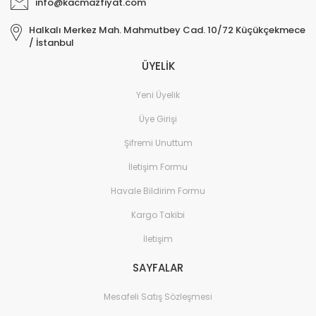
info@kacmazfiyat.com
Elektronik > TV, Görüntü
Halkalı Merkez Mah. Mahmutbey Cad. 10/72 Küçükçekmece
Sistemleri > Kablo & So
/ İstanbul
ÜYELİK
Elektronik > TV, Görüntü
Sistemleri > Televizyon
Yeni Üyelik
Elektronik > Yazıcılar & 
Üye Girişi
Elektronik > Yazıcılar & 
Şifremi Unuttum
Lazer Yazıcılar
İletişim Formu
Elektronik > Yazıcılar & 
Sarf Malzemeleri
Havale Bildirim Formu
Elektronik Hırdavat
Kargo Takibi
İletişim
Elektronik ve Teknoloji
SAYFALAR
Elektronik ve Teknoloji >
Tablet Aksesuarları
Mesafeli Satış Sözleşmesi
Elektronik ve Teknoloji 