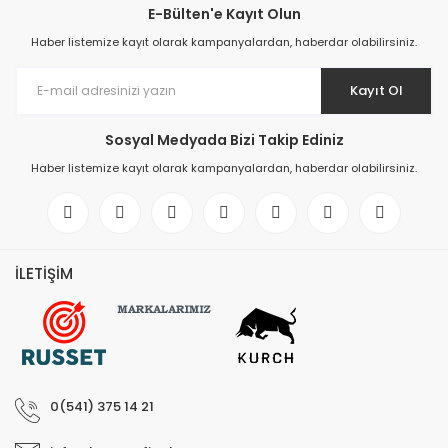
E-Bülten'e Kayıt Olun
Elektronik > Klima ve Isıt
Haber listemize kayıt olarak kampanyalardan, haberdar olabilirsiniz.
ve Isıtıcılar
Elektronik > Klima ve Isıtı
Kayıt Ol
Vantilatörler
Sosyal Medyada Bizi Takip Ediniz
Elektronik > Oyun & Oyu
Haber listemize kayıt olarak kampanyalardan, haberdar olabilirsiniz.
Elektronik > Oyun & Oyu
Diğer Oyun Konsolları
Elektronik > Telefon & T
Aksesuarları > Cep Tel
İLETİŞİM
Elektronik > Telefon & T
Aksesuarları > Kılıf ve E
Koruyucular
Elektronik > Telefon & T
Aksesuarları > Powerb
0(541) 375 14 21
Elektronik > TV, Görüntü
Sistemleri > Bluetooth 