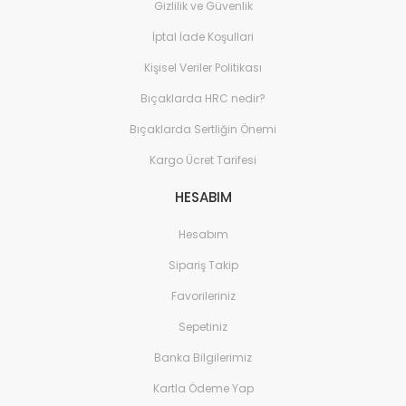
Gizlilik ve Güvenlik
Sistemleri
İptal İade Koşullari
Elektronik ve Teknoloji 
Aksesuarları
Kişisel Veriler Politikası
Ev Yaşam Kırtasiye Ofis
Bıçaklarda HRC nedir?
Ev Yaşam Kırtasiye Ofis
Bıçaklarda Sertliğin Önemi
Kargo Ücret Tarifesi
Ev Yaşam Kırtasiye Ofis
Avize
HESABIM
Ev Yaşam Kırtasiye Ofis
Gece Lambası
Hesabım
Sipariş Takip
Ev Yaşam Kırtasiye Ofis
Güneş Enerjisi
Favorileriniz
Ev Yaşam Kırtasiye Ofis
Sepetiniz
Ev Yaşam Kırtasiye Ofis
Banka Bilgilerimiz
Batarya & Musluk
Kartla Ödeme Yap