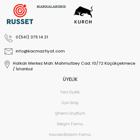
0(541) 375 14 21
info@kacmazfiyat.com
Halkalı Merkez Mah. Mahmutbey Cad. 10/72 Küçükçekmece
/ İstanbul
ÜYELİK
Yeni Üyelik
Üye Girişi
Şifremi Unuttum
İletişim Formu
Havale Bildirim Formu