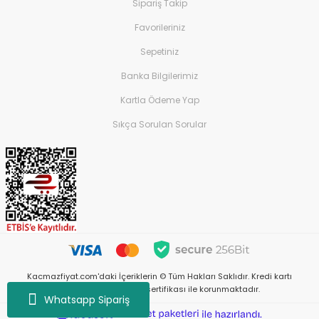
Sipariş Takip
Favorileriniz
Sepetiniz
Banka Bilgilerimiz
Kartla Ödeme Yap
Sıkça Sorulan Sorular
Kacmazfiyat.com'daki İçeriklerin © Tüm Hakları Saklıdır. Kredi kartı
bilgileriniz 256bit SSL sertifikası ile korunmaktadır.
Whatsapp Sipariş
ile
ideasoft
e-