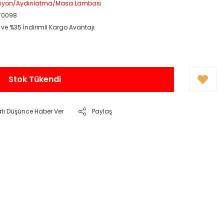
asyon/Aydınlatma/Masa Lambası
T0098
 ve %35 İndirimli Kargo Avantajı
Stok Tükendi
atı Düşünce Haber Ver
Paylaş