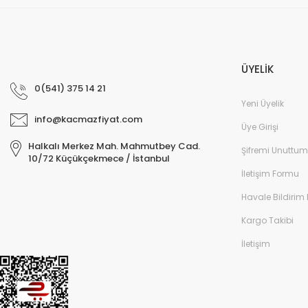
ÜYELİK
0(541) 375 14 21
Yeni Üyelik
info@kacmazfiyat.com
Üye Girişi
Halkalı Merkez Mah. Mahmutbey Cad.
Şifremi Unuttum
10/72 Küçükçekmece / İstanbul
İletişim Formu
Havale Bildirim
Kargo Takibi
İletişim