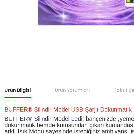
Ürün Bilgisi
Ürün Yorumları
Taksit S
BUFFER® Silindir Model USB Şarjlı Dokunmatik K
BUFFER® Silindir Model Led
i; bahçenizde ,yeme
dokunmatik hemde kutusundan çıkan kumandası ile a
arklı Işık Modu sayesinde istediğiniz ambiyansı 