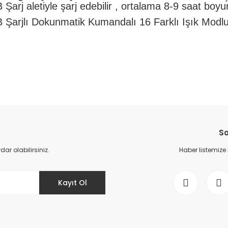
arj aletiyle şarj edebilir , ortalama 8-9 saat boyun
Şarjlı Dokunmatik Kumandalı 16 Farklı Işık Modlu
da yetersiz gördüğünüz noktaları öneri formunu kullanarak tarafımıza il
Bu ürüne ilk yorumu siz yapın!
So
Yorum Yaz
r olabilirsiniz.
Haber listemize
Kayıt Ol