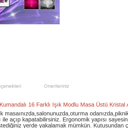
eçenekleri
Önerileriniz
umandalı 16 Farklı Işık Modlu Masa Üstü Kristal 
k masaınızda,salonunuzda,oturma odanızda,piknikte
çıp kapatabilirsiniz. Ergonomik yapısı sayesinde d
istediğiniz yerde yakalamak mümkün. Kutusundan çık