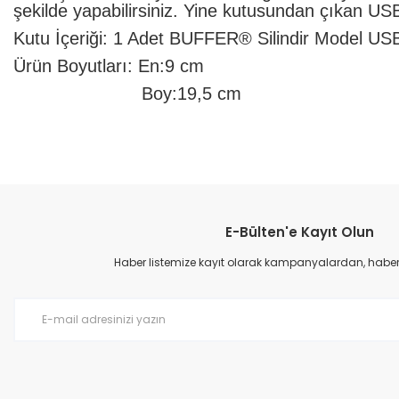
şekilde yapabilirsiniz. Yine kutusundan çıkan USB Ş
Kutu İçeriği: 1 Adet
BUFFER® Silindir Model USB 
Ürün Boyutları: En:9 cm
Boy:19,5 cm
Bu ürünün fiyat bilgisi, resim, ürün açıklamalarında ve diğer konular
Görüş ve önerileriniz için teşekkür ederiz.
E-Bülten'e Kayıt Olun
Ürün resmi kalitesiz, bozuk veya görüntülenemiyor.
Ürün açıklamasında eksik bilgiler bulunuyor.
Haber listemize kayıt olarak kampanyalardan, haberda
Ürün bilgilerinde hatalar bulunuyor.
Ürün fiyatı diğer sitelerden daha pahalı.
Bu ürüne benzer farklı alternatifler olmalı.