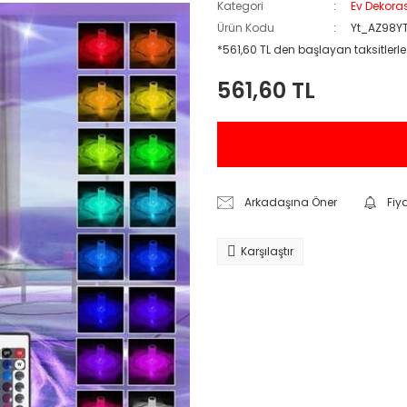
Kategori
Ev Dekor
Ürün Kodu
Yt_AZ98Y
*561,60 TL den başlayan taksitlerle
561,60 TL
Arkadaşına Öner
Fiy
Karşılaştır