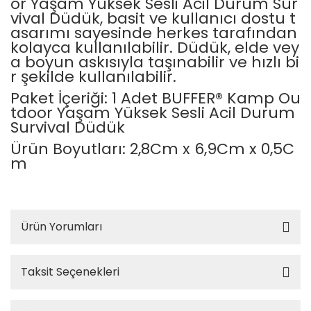
or Yaşam Yüksek Sesli Acil Durum Sur
vival Düdük, basit ve kullanıcı dostu t
Elektronik > TV, Görüntü
asarımı sayesinde herkes tarafından
Sistemleri > Kablo & So
kolayca kullanılabilir. Düdük, elde vey
a boyun askısıyla taşınabilir ve hızlı bi
Elektronik > TV, Görüntü
r şekilde kullanılabilir.
Sistemleri > Televizyon
Paket İçeriği: 1 Adet BUFFER® Kamp Ou
Elektronik > Yazıcılar & 
tdoor Yaşam Yüksek Sesli Acil Durum
Survival Düdük
Elektronik > Yazıcılar & 
Lazer Yazıcılar
Ürün Boyutları: 2,8Cm x 6,9Cm x 0,5C
m
Elektronik > Yazıcılar & 
Sarf Malzemeleri
Elektronik Hırdavat
Ürün Yorumları
Elektronik ve Teknoloji
Elektronik ve Teknoloji >
Taksit Seçenekleri
Tablet Aksesuarları
Elektronik ve Teknoloji 