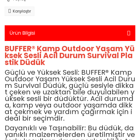
Yarış Setleri
Standlı Bebekler
Karşılaştır
Elektronik > Elektrikli Ev A
Elektrikli Mutfak Aletleri 
Takı ve Güzellik Setleri
Makineleri
Takı,Tasarım ve Güzellik
Ürün Bilgisi
Elektronik > Elektrikli Ev 
Temizleme ve Nem Alma
Trolls
BUFFER® Kamp Outdoor Yaşam Yü
ksek Sesli Acil Durum Survival Pla
Elektronik > Elektrikli Ev A
Unicorn Academy
Bakım Aletleri
stik Düdük
Güçlü ve Yüksek Sesli: BUFFER® Kamp
Elektronik > Elektrikli Ev A
Süpürgeler ve Halı Yık
Outdoor Yaşam Yüksek Sesli Acil Duru
m Survival Düdük, güçlü sesiyle dikka
Elektronik > Foto & Kam
t çeken ve uzaktan bile duyulabilen y
üksek sesli bir düdüktür. Acil durumd
Elektronik > Foto & Kam
a, kamp veya outdoor yaşamda dikk
Aksesuarlar
at çekmek ve yardım çağırmak için i
deal bir seçimdir.
Elektronik > Foto & Kame
Optik (GPS,Dürbün)
Dayanıklı ve Taşınabilir: Bu düdük, da
yanıklı malzemelerden üretilmiştir ve
Elektronik > Klima ve Isıt