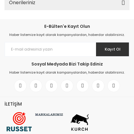
Önerileriniz
Sistemleri
Elektronik ve Teknoloji 
Aksesuarları
E-Bülten'e Kayıt Olun
Ev Yaşam Kırtasiye Ofis
Haber listemize kayıt olarak kampanyalardan, haberdar olabilirsiniz.
Ev Yaşam Kırtasiye Ofis
Kayıt Ol
Ev Yaşam Kırtasiye Ofis
Avize
Sosyal Medyada Bizi Takip Ediniz
Ev Yaşam Kırtasiye Ofis
Haber listemize kayıt olarak kampanyalardan, haberdar olabilirsiniz.
Gece Lambası
Ev Yaşam Kırtasiye Ofis
Güneş Enerjisi
İLETİŞİM
Ev Yaşam Kırtasiye Ofis
Ev Yaşam Kırtasiye Ofis
Batarya & Musluk