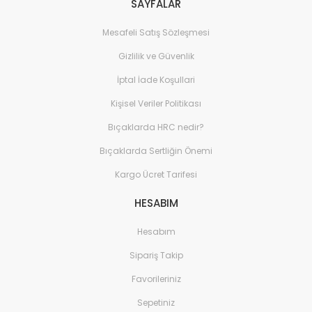
SAYFALAR
Banyo Tekstili
Mesafeli Satış Sözleşmesi
Ev Yaşam Kırtasiye Ofis >
Dekorasyon Ürünleri
Gizlilik ve Güvenlik
Ev Yaşam Kırtasiye Ofis 
İptal İade Koşullari
Aksesuarları > Nargile T
Kişisel Veriler Politikası
Ev Yaşam Kırtasiye Ofis 
Aksesuarları > Sigara 
Bıçaklarda HRC nedir?
Makineleri
Bıçaklarda Sertliğin Önemi
Ev Yaşam Kırtasiye Ofis 
Kargo Ücret Tarifesi
Aksesuarları > Tabaka
HESABIM
Ev Yaşam Kırtasiye Ofis >
Kırtasiye
Hesabım
Ev Yaşam Kırtasiye Ofis >
Sipariş Takip
Kırtasiye > Ofis ve Okul 
Favorileriniz
Ev Yaşam Kırtasiye Ofis >
Kırtasiye > Sanatsal B
Sepetiniz