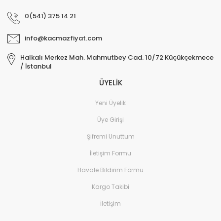
Ev Yaşam Kırtasiye Ofis
Sistemleri
0(541) 375 14 21
Ev Yaşam Kırtasiye Ofis 
Gereçleri
info@kacmazfiyat.com
Ev Yaşam Kırtasiye Ofis 
Halkalı Merkez Mah. Mahmutbey Cad. 10/72 Küçükçekmece
Gereçleri > Termoslar
/ İstanbul
ÜYELİK
Ev Yaşam Kırtasiye Ofis 
Dekorasyon
Yeni Üyelik
Ev Yaşam Kırtasiye Ofis 
Üye Girişi
Dekorasyon > Dekoratif
Şifremi Unuttum
Ev Yaşam Kırtasiye Ofis 
Dekorasyon > Duvar Dek
İletişim Formu
Ev Yaşam Kırtasiye Ofis 
Havale Bildirim Formu
Dekorasyon > Fotoğraf 
Kargo Takibi
Ev Yaşam Kırtasiye Ofis >
İletişim
Ev Yaşam Kırtasiye Ofis >