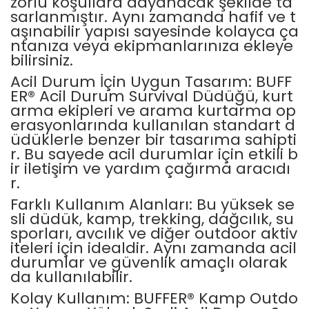
zorlu koşullara dayanacak şekilde ta
sarlanmıştır. Aynı zamanda hafif ve t
Elektronik > Klima ve Isıt
aşınabilir yapısı sayesinde kolayca ça
ve Isıtıcılar
ntanıza veya ekipmanlarınıza ekleye
bilirsiniz.
Elektronik > Klima ve Isıtı
Vantilatörler
Acil Durum İçin Uygun Tasarım: BUFF
ER® Acil Durum Survival Düdüğü, kurt
Elektronik > Oyun & Oyu
arma ekipleri ve arama kurtarma op
erasyonlarında kullanılan standart d
Elektronik > Oyun & Oyu
üdüklerle benzer bir tasarıma sahipti
Diğer Oyun Konsolları
r. Bu sayede acil durumlar için etkili b
ir iletişim ve yardım çağırma aracıdı
Elektronik > Telefon & T
Aksesuarları > Cep Tel
r.
Farklı Kullanım Alanları: Bu yüksek se
Elektronik > Telefon & T
sli düdük, kamp, trekking, dağcılık, su
Aksesuarları > Kılıf ve E
Koruyucular
sporları, avcılık ve diğer outdoor aktiv
iteleri için idealdir. Aynı zamanda acil
Elektronik > Telefon & T
durumlar ve güvenlik amaçlı olarak
Aksesuarları > Powerb
da kullanılabilir.
Kolay Kullanım: BUFFER® Kamp Outdo
Elektronik > TV, Görüntü
Sistemleri > Bluetooth 