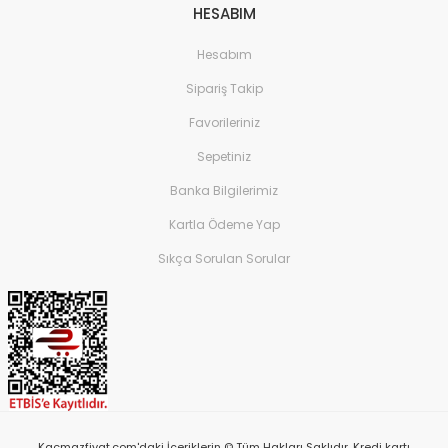
HESABIM
Hesabım
Sipariş Takip
Favorileriniz
Sepetiniz
Banka Bilgilerimiz
Kartla Ödeme Yap
Sıkça Sorulan Sorular
Kacmazfiyat.com'daki İçeriklerin © Tüm Hakları Saklıdır. Kredi kartı