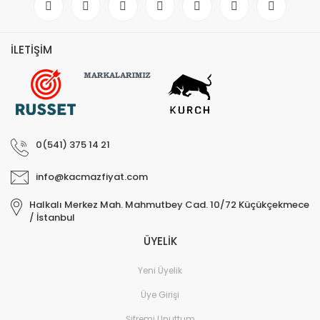
İLETİŞİM
0(541) 375 14 21
info@kacmazfiyat.com
Halkalı Merkez Mah. Mahmutbey Cad. 10/72 Küçükçekmece
/ İstanbul
ÜYELİK
Yeni Üyelik
Üye Girişi
Şifremi Unuttum