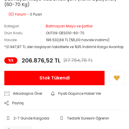
(60-70 Kg)
(0) Yorum
- 0 Puan
Kategori
Batmayan Mayo ve Şortlar
Ürün Kodu
OUT09-DES010-60-70
Havale
196.532,69 TL (%5,00 havale indirimi)
*21.947,87 TL den başlayan taksitlerle ve %35 İndirimli Kargo Avantajı
206.876,52 TL
217.764,76 TL
%5
Stok Tükendi
Arkadaşına Öner
Fiyatı Düşünce Haber Ver
Paylaş
2-7 Günde Kargoda
Tedarik Süresini Öğrenin