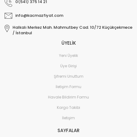
0(541) 375 14 21
info@kacmazfiyat.com
Halkalı Merkez Mah. Mahmutbey Cad. 10/72 Küçükçekmece
/ İstanbul
ÜYELİK
Yeni Üyelik
Üye Girişi
Şifremi Unuttum
İletişim Formu
Havale Bildirim Formu
Kargo Takibi
İletişim
SAYFALAR