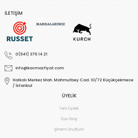
İLETİŞİM
0(541) 375 14 21
info@kacmazfiyat.com
Halkalı Merkez Mah. Mahmutbey Cad. 10/72 Küçükçekmece
/ İstanbul
ÜYELİK
Yeni Üyelik
Üye Girişi
Şifremi Unuttum