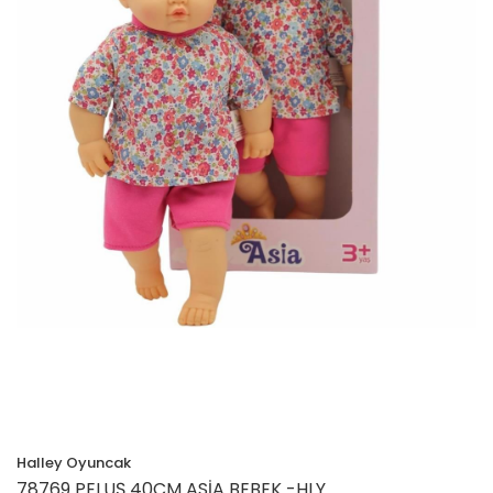
Halley Oyuncak
78769 PELUŞ 40CM ASİA BEBEK -HLY