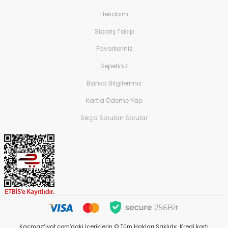
Hesabım
Sipariş Takip
Favorileriniz
Sepetiniz
Banka Bilgilerimiz
Kartla Ödeme Yap
Sıkça Sorulan Sorular
Kacmazfiyat.com'daki İçeriklerin © Tüm Hakları Saklıdır. Kredi kartı