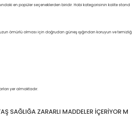
daki en popüler seçeneklerden biridir. Hobi kategorisinin kalite stand
n uzun ömürlü olması için doğrudan güneş ışığından koruyun ve temizliğ
rları yer almaktadır.
YAŞ SAĞLIĞA ZARARLI MADDELER İÇERİYOR M