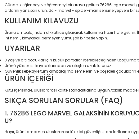
Gündelik eğlenceyi ve öğrenmeyi bir araya getiren 76286 lego marvel ga
artlarını yansıtan ürün, dc - marvel - spider-man serisine yepyeni bir soluk
KULLANIM KILAVUZU
Ürünü ambalajından dikkatlice çıkararak kullanıma hazır hale getirin.
ini nemli, kimyasal içermeyen yumuşak bir bezle yapın.
UYARILAR
3 yaş ve altı çocuklar için küçük parçalar içerebileceğinden (boğulma tehl
Ürünü yüksek ısı kaynaklarından ve ateşten uzak tutunuz.
Güvenlik sebebiyle tüm ambalaj malzemelerini ve poşetleri çocukların 
ÜRÜN İÇERİĞİ
Kutu içerisinde, uluslararası kalite standartlarına uygun, toksik madd
SIKÇA SORULAN SORULAR (FAQ)
1. 76286 LEGO MARVEL GALAKSİNİN KORUYUC
U?
Hayır, ürün tamamen uluslararası tüketici güvenliği standartlarına uyg