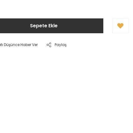
Sepete Ekle
atı Düşünce Haber Ver
Paylaş