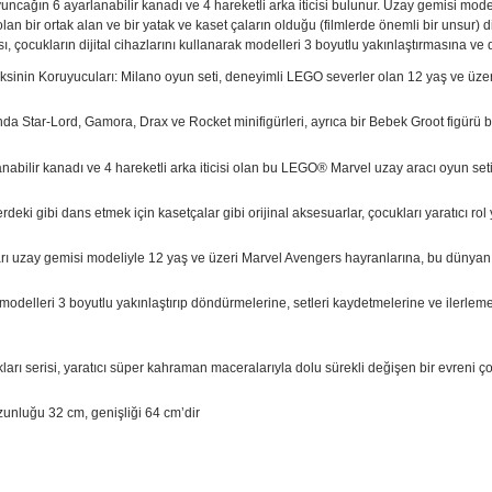
ncağın 6 ayarlanabilir kanadı ve 4 hareketli arka iticisi bulunur. Uzay gemisi modeli
ı olan bir ortak alan ve bir yatak ve kaset çaların olduğu (filmlerde önemli bir unsur
, çocukların dijital cihazlarını kullanarak modelleri 3 boyutlu yakınlaştırmasına ve
inin Koruyucuları: Milano oyun seti, deneyimli LEGO severler olan 12 yaş ve üzeri 
da Star-Lord, Gamora, Drax ve Rocket minifigürleri, ayrıca bir Bebek Groot figürü b
nabilir kanadı ve 4 hareketli arka iticisi olan bu LEGO® Marvel uzay aracı oyun set
ki gibi dans etmek için kasetçalar gibi orijinal aksesuarlar, çocukları yaratıcı rol
rı uzay gemisi modeliyle 12 yaş ve üzeri Marvel Avengers hayranlarına, bu dünyan
n modelleri 3 boyutlu yakınlaştırıp döndürmelerine, setleri kaydetmelerine ve ilerle
serisi, yaratıcı süper kahraman maceralarıyla dolu sürekli değişen bir evreni çocu
zunluğu 32 cm, genişliği 64 cm’dir