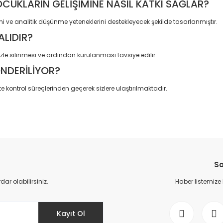
CUKLARIN GELİŞİMİNE NASIL KATKI SAĞLAR?
ni ve analitik düşünme yeteneklerini destekleyecek şekilde tasarlanmıştır.
ALIDIR?
le silinmesi ve ardından kurulanması tavsiye edilir.
ÖNDERİLİYOR?
e kontrol süreçlerinden geçerek sizlere ulaştırılmaktadır.
da yetersiz gördüğünüz noktaları öneri formunu kullanarak tarafımıza il
Bu ürüne ilk yorumu siz yapın!
So
Yorum Yaz
r olabilirsiniz.
Haber listemize
Kayıt Ol