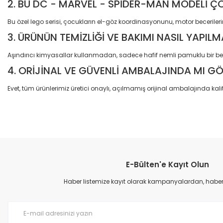
2. BU DC - MARVEL - SPİDER-MAN MODELİ ÇO
Bu özel lego serisi, çocukların el-göz koordinasyonunu, motor becerileri
3. ÜRÜNÜN TEMİZLİĞİ VE BAKIMI NASIL YAPILM
Aşındırıcı kimyasallar kullanmadan, sadece hafif nemli pamuklu bir bez
4. ORİJİNAL VE GÜVENLİ AMBALAJINDA MI G
Evet, tüm ürünlerimiz üretici onaylı, açılmamış orijinal ambalajında kalit
Bu ürünün fiyat bilgisi, resim, ürün açıklamalarında ve diğer konular
Görüş ve önerileriniz için teşekkür ederiz.
E-Bülten'e Kayıt Olun
Ürün resmi kalitesiz, bozuk veya görüntülenemiyor.
Ürün açıklamasında eksik bilgiler bulunuyor.
Haber listemize kayıt olarak kampanyalardan, haberda
Ürün bilgilerinde hatalar bulunuyor.
Ürün fiyatı diğer sitelerden daha pahalı.
Bu ürüne benzer farklı alternatifler olmalı.