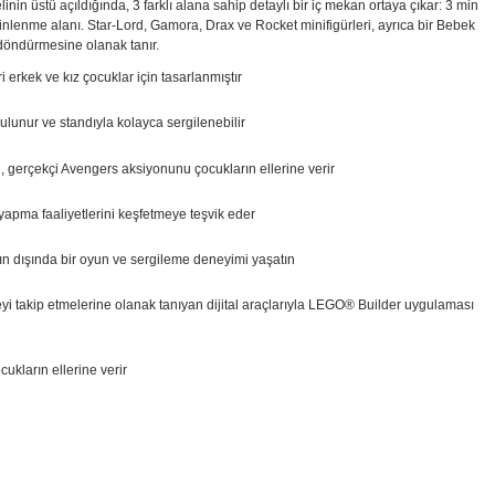
nin üstü açıldığında, 3 farklı alana sahip detaylı bir iç mekan ortaya çıkar: 3 min
) dinlenme alanı. Star-Lord, Gamora, Drax ve Rocket minifigürleri, ayrıca bir Bebek
 döndürmesine olanak tanır.
erkek ve kız çocuklar için tasarlanmıştır
ulunur ve standıyla kolayca sergilenebilir
i, gerçekçi Avengers aksiyonunu çocukların ellerine verir
 yapma faaliyetlerini keşfetmeye teşvik eder
ın dışında bir oyun ve sergileme deneyimi yaşatın
meyi takip etmelerine olanak tanıyan dijital araçlarıyla LEGO® Builder uygulaması
kların ellerine verir