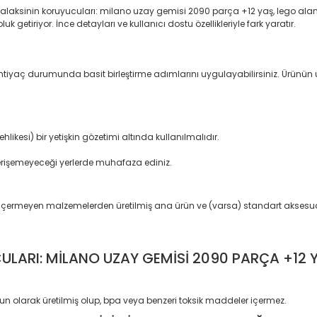
laksinin koruyucuları: milano uzay gemisi 2090 parça +12 yaş, lego alanın
 getiriyor. İnce detayları ve kullanıcı dostu özellikleriyle fark yaratır.
 İhtiyaç durumunda basit birleştirme adımlarını uygulayabilirsiniz. Ürünü
ikesi) bir yetişkin gözetimi altında kullanılmalıdır.
erişemeyeceği yerlerde muhafaza ediniz.
e içermeyen malzemelerden üretilmiş ana ürün ve (varsa) standart aksesua
ULARI: MİLANO UZAY GEMİSİ 2090 PARÇA +12 
un olarak üretilmiş olup, bpa veya benzeri toksik maddeler içermez.