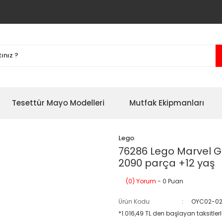
Tesettür Mayo Modelleri
Mutfak Ekipmanları
Lego
76286 Lego Marvel Ga
2090 parça +12 yaş
(0) Yorum
- 0 Puan
Ürün Kodu
OYC02-02
*1.016,49 TL den başlayan taksitler