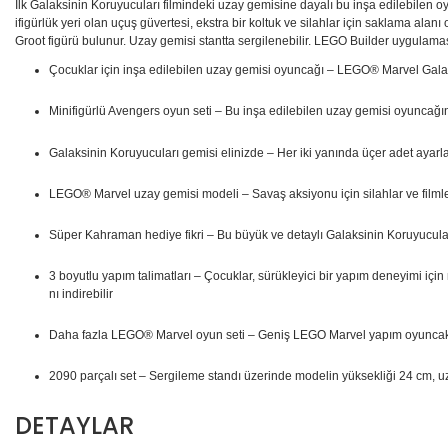
İlk Galaksinin Koruyucuları filmindeki uzay gemisine dayalı bu inşa edilebilen oyu
ifigürlük yeri olan uçuş güvertesi, ekstra bir koltuk ve silahlar için saklama alan
Groot figürü bulunur. Uzay gemisi stantta sergilenebilir. LEGO Builder uygulaması
Çocuklar için inşa edilebilen uzay gemisi oyuncağı – LEGO® Marvel Galaks
Minifigürlü Avengers oyun seti – Bu inşa edilebilen uzay gemisi oyuncağın
Galaksinin Koruyucuları gemisi elinizde – Her iki yanında üçer adet ayarla
LEGO® Marvel uzay gemisi modeli – Savaş aksiyonu için silahlar ve filmlerde
Süper Kahraman hediye fikri – Bu büyük ve detaylı Galaksinin Koruyucula
3 boyutlu yapım talimatları – Çocuklar, sürükleyici bir yapım deneyimi içi
nı indirebilir
Daha fazla LEGO® Marvel oyun seti – Geniş LEGO Marvel yapım oyuncakları 
2090 parçalı set – Sergileme standı üzerinde modelin yüksekliği 24 cm, u
DETAYLAR