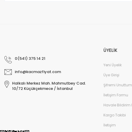
ÜYELİK
0(541) 375 14 21
Yeni Üyelik
info@kacmazfiyat.com
Üye Girişi
Halkalı Merkez Mah. Mahmutbey Cad.
Şifremi Unuttum
10/72 Küçükçekmece / İstanbul
İletişim Formu
Havale Bildirim
Kargo Takibi
İletişim