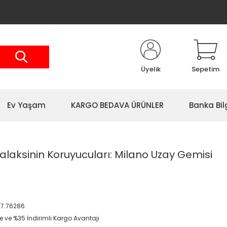
Üyelik
Sepetim
Ev Yaşam
KARGO BEDAVA ÜRÜNLER
Banka Bil
laksinin Koruyucuları: Milano Uzay Gemisi
7.76286
le ve %35 İndirimli Kargo Avantajı