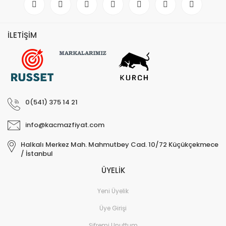
İLETİŞİM
0(541) 375 14 21
info@kacmazfiyat.com
Halkalı Merkez Mah. Mahmutbey Cad. 10/72 Küçükçekmece
/ İstanbul
ÜYELİK
Yeni Üyelik
Üye Girişi
Şifremi Unuttum