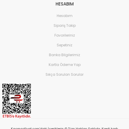
HESABIM
Hesabım
Sipariş Takip
Favorileriniz
Sepetiniz
Banka Bilgilerimiz
Kartla Ödeme Yap
Sıkça Sorulan Sorular
Kacmazfiyat.com'daki İçeriklerin © Tüm Hakları Saklıdır. Kredi kartı