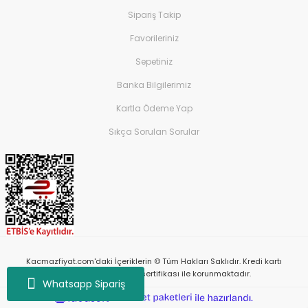
Sipariş Takip
Favorileriniz
Sepetiniz
Banka Bilgilerimiz
Kartla Ödeme Yap
Sıkça Sorulan Sorular
Kacmazfiyat.com'daki İçeriklerin © Tüm Hakları Saklıdır. Kredi kartı
bilgileriniz 256bit SSL sertifikası ile korunmaktadır.
Whatsapp Sipariş
ile
ideasoft
e-