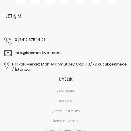
İLETİŞİM
0(541) 375 14 21
info@kacmazfiyat.com
Halkalı Merkez Mah. Mahmutbey Cad. 10/72 Küçükçekmece
/ İstanbul
ÜYELİK
Yeni Üyelik
Üye Girişi
Şifremi Unuttum
İletişim Formu
Havale Bildirim Formu