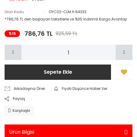
Ürün Kodu
OYC02-CLM.H.64332
*786,76 TL den başlayan taksitlerle ve %35 İndirimli Kargo Avantajı
786,76 TL
925,59 TL
%15
Sepete Ekle
Arkadaşına Öner
Fiyatı Düşünce Haber Ver
Paylaş
Karşılaştır
Ürün Bilgisi