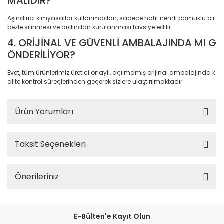
MALIDIR?
Sistemleri
Aşındırıcı kimyasallar kullanmadan, sadece hafif nemli pamuklu bir
Elektronik ve Teknoloji 
bezle silinmesi ve ardından kurulanması tavsiye edilir.
Aksesuarları
4. ORİJİNAL VE GÜVENLİ AMBALAJINDA MI G
Ev Yaşam Kırtasiye Ofis
ÖNDERİLİYOR?
Ev Yaşam Kırtasiye Ofis
Evet, tüm ürünlerimiz üretici onaylı, açılmamış orijinal ambalajında k
alite kontrol süreçlerinden geçerek sizlere ulaştırılmaktadır.
Ev Yaşam Kırtasiye Ofis
Avize
Ürün Yorumları
Ev Yaşam Kırtasiye Ofis
Gece Lambası
Taksit Seçenekleri
Ev Yaşam Kırtasiye Ofis
Güneş Enerjisi
Önerileriniz
Ev Yaşam Kırtasiye Ofis
Ev Yaşam Kırtasiye Ofis
Batarya & Musluk
E-Bülten'e Kayıt Olun