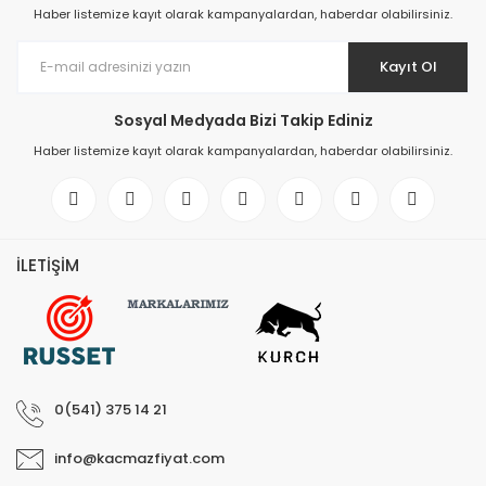
Ev Yaşam Kırtasiye Ofis
Haber listemize kayıt olarak kampanyalardan, haberdar olabilirsiniz.
Sistemleri
Ev Yaşam Kırtasiye Ofis 
Kayıt Ol
Gereçleri
Sosyal Medyada Bizi Takip Ediniz
Ev Yaşam Kırtasiye Ofis 
Gereçleri > Termoslar
Haber listemize kayıt olarak kampanyalardan, haberdar olabilirsiniz.
Ev Yaşam Kırtasiye Ofis 
Dekorasyon
Ev Yaşam Kırtasiye Ofis 
İLETİŞİM
Dekorasyon > Dekoratif
Ev Yaşam Kırtasiye Ofis 
Dekorasyon > Duvar Dek
Ev Yaşam Kırtasiye Ofis 
Dekorasyon > Fotoğraf 
0(541) 375 14 21
Ev Yaşam Kırtasiye Ofis >
info@kacmazfiyat.com
Ev Yaşam Kırtasiye Ofis >