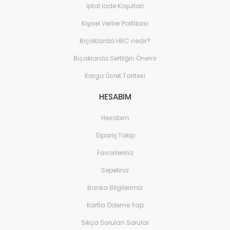
İptal İade Koşullari
Ev Yaşam Kırtasiye Ofis 
Mobilyaları
Kişisel Veriler Politikası
Ev Yaşam Kırtasiye Ofis 
Bıçaklarda HRC nedir?
Mobilyaları > Ofis Akses
Bıçaklarda Sertliğin Önemi
Moda > Cüzdanlar
Kargo Ücret Tarifesi
Moda > Saatler
HESABIM
Moda > Takı / Mücevhe
Hesabım
Oto, Bahçe, Yapı Marke
Sipariş Takip
Oto, Bahçe, Yapı Market
Favorileriniz
Bahçe Makineleri
Sepetiniz
Oto, Bahçe, Yapı Market
Bahçe Mobilyası
Banka Bilgilerimiz
Kartla Ödeme Yap
Oto, Bahçe, Yapı Market
Küçük El Aletleri
Sıkça Sorulan Sorular