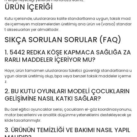
ÜRÜN İÇERİĞİ
Elektronik > TV, Görüntü
Sistemleri > Kablo & So
Kutu içerisinde, uluslararası kalite standartlarına uygun, toksik mad
de içermeyen malzemelerden üretilmiş ana ürün ve (varsa) standar
Elektronik > TV, Görüntü
t aksesuarları yer almaktadır.
Sistemleri > Televizyon
SIKÇA SORULAN SORULAR (FAQ)
Elektronik > Yazıcılar & 
1. 5442 REDKA KÖŞE KAPMACA SAĞLIĞA ZA
Elektronik > Yazıcılar & 
RARLI MADDELER İÇERİYOR MU?
Lazer Yazıcılar
Hayır, ürün tamamen uluslararası tüketici güvenliği standartlarına u
Elektronik > Yazıcılar & 
ygun olarak üretilmiş olup, bpa veya benzeri toksik maddeler içerme
Sarf Malzemeleri
z.
2. BU KUTU OYUNLARI MODELİ ÇOCUKLARIN
Elektronik Hırdavat
GELİŞİMİNE NASIL KATKI SAĞLAR?
Elektronik ve Teknoloji
Bu özel eğitici oyuncaklar serisi, çocukların el-göz koordinasyonunu,
motor becerilerini ve analitik düşünme yeteneklerini destekleyecek şe
Elektronik ve Teknoloji >
kilde tasarlanmıştır.
Tablet Aksesuarları
3. ÜRÜNÜN TEMİZLİĞİ VE BAKIMI NASIL YAPIL
Elektronik ve Teknoloji 