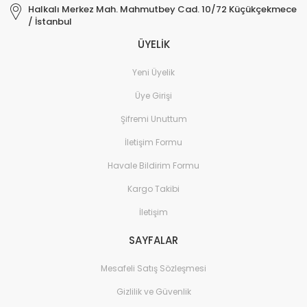
Banyo Tekstili
Halkalı Merkez Mah. Mahmutbey Cad. 10/72 Küçükçekmece
/ İstanbul
Ev Yaşam Kırtasiye Ofis >
ÜYELİK
Dekorasyon Ürünleri
Ev Yaşam Kırtasiye Ofis 
Yeni Üyelik
Aksesuarları > Nargile T
Üye Girişi
Ev Yaşam Kırtasiye Ofis 
Şifremi Unuttum
Aksesuarları > Sigara 
Makineleri
İletişim Formu
Ev Yaşam Kırtasiye Ofis 
Havale Bildirim Formu
Aksesuarları > Tabaka
Kargo Takibi
Ev Yaşam Kırtasiye Ofis >
İletişim
Kırtasiye
SAYFALAR
Ev Yaşam Kırtasiye Ofis >
Kırtasiye > Ofis ve Okul 
Mesafeli Satış Sözleşmesi
Ev Yaşam Kırtasiye Ofis >
Kırtasiye > Sanatsal B
Gizlilik ve Güvenlik