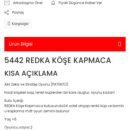
Arkadaşına Öner
Fiyatı Düşünce Haber Ver
Yarış Setleri
Standlı Bebekler
Elektronik > Elektrikli Ev A
Paylaş
Elektrikli Mutfak Aletleri 
Takı ve Güzellik Setleri
Makineleri
Karşılaştır
Takı,Tasarım ve Güzellik
Elektronik > Elektrikli Ev 
Temizleme ve Nem Alma
Trolls
Ürün Bilgisi
Elektronik > Elektrikli Ev A
Unicorn Academy
Bakım Aletleri
5442 REDKA KÖŞE KAPMACA
Elektronik > Elektrikli Ev A
KISA AÇIKLAMA
Süpürgeler ve Halı Yık
Elektronik > Foto & Kam
Akıl Zeka ve Strateji Oyunu (PATENTLİ)
Hadi köşeleri kap, renkli küplerden bir kare oluştur; oyunu kazan!
Elektronik > Foto & Kam
Aksesuarlar
Kutu İçeriği
REDKA Köşe Kapmaca kutusunda24 adet ahşap renkli küp ve bamb
Elektronik > Foto & Kame
u kaplama mdf oyun zemini bulunur.
Optik (GPS,Dürbün)
Yaş +6
Elektronik > Klima ve Isıt
Oyuncu sayısı:2