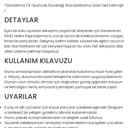
*Ürünlerimiz CE Oyuncak Güvenliği Standartlarına Göre Test Edilmişti
Elektronik > Klima ve Isıt
r.
ve Isıtıcılar
DETAYLAR
Elektronik > Klima ve Isıtı
Vantilatörler
Eşsiz bir kutu oyunları deneyimi yaşamak isteyenler için tasarlanan
5442 redka köşe kapmaca, çocuk oyuncak koleksiyonlarının vazgeç
Elektronik > Oyun & Oyu
ilmez bir parçasıdır. Gelişmiş üretim kalitesi sayesinde eğitici oyunca
klar standartlarını bir üst seviyeye taşıyan bu ürün, her detayıyla dikk
atleri üzerine çekmeyi başarıyor.
Elektronik > Oyun & Oyu
Diğer Oyun Konsolları
KULLANIM KILAVUZU
Elektronik > Telefon & T
Ürünü ambalajından dikkatlice çıkararak kullanıma hazır hale getiri
Aksesuarları > Cep Tel
n. İhtiyaç durumunda basit birleştirme adımlarını uygulayabilirsiniz.
Ürünün uzun ömürlü olması için doğrudan güneş ışığından koruyun
Elektronik > Telefon & T
ve temizliğini nemli, kimyasal içermeyen yumuşak bir bezle yapın.
Aksesuarları > Kılıf ve E
UYARILAR
Koruyucular
Elektronik > Telefon & T
3 yaş ve altı çocuklar için küçük parçalar içerebileceğinden (boğulm
Aksesuarları > Powerb
a tehlikesi) bir yetişkin gözetimi altında kullanılmalıdır.
Ürünü yüksek ısı kaynaklarından ve ateşten uzak tutunuz.
Elektronik > TV, Görüntü
Güvenlik sebebiyle tüm ambalaj malzemelerini ve poşetleri çocukları
Sistemleri > Bluetooth 
n erişemeyeceği yerlerde muhafaza ediniz.