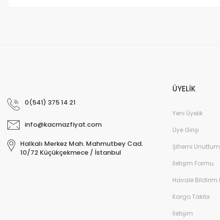
Bu ürüne benzer farklı alternatifler olmalı.
ÜYELİK
0(541) 375 14 21
Yeni Üyelik
info@kacmazfiyat.com
Üye Girişi
Halkalı Merkez Mah. Mahmutbey Cad.
Şifremi Unuttum
10/72 Küçükçekmece / İstanbul
İletişim Formu
Havale Bildirim
Kargo Takibi
İletişim