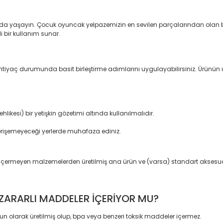
rda yaşayın. Çocuk oyuncak yelpazemizin en sevilen parçalarından olan bu öz
i bir kullanım sunar.
 İhtiyaç durumunda basit birleştirme adımlarını uygulayabilirsiniz. Ürünü
ikesi) bir yetişkin gözetimi altında kullanılmalıdır.
erişemeyeceği yerlerde muhafaza ediniz.
e içermeyen malzemelerden üretilmiş ana ürün ve (varsa) standart aksesua
A ZARARLI MADDELER İÇERİYOR MU?
un olarak üretilmiş olup, bpa veya benzeri toksik maddeler içermez.