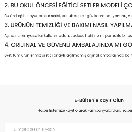
2. BU OKUL ÖNCESİ EĞİTİCİ SETLER MODELİ Ç
Bu özel eğitici oyuncaklar serisi, çocukların el-göz koordinasyonunu, mo
3. ÜRÜNÜN TEMİZLİĞİ VE BAKIMI NASIL YAPILM
Aşındırıcı kimyasallar kullanmadan, sadece hafif nemli pamuklu bir bez
4. ORİJİNAL VE GÜVENLİ AMBALAJINDA MI G
Evet, tüm ürünlerimiz üretici onaylı, açılmamış orijinal ambalajında kalit
Bu ürünün fiyat bilgisi, resim, ürün açıklamalarında ve diğer konular
Görüş ve önerileriniz için teşekkür ederiz.
E-Bülten'e Kayıt Olun
Ürün resmi kalitesiz, bozuk veya görüntülenemiyor.
Ürün açıklamasında eksik bilgiler bulunuyor.
Haber listemize kayıt olarak kampanyalardan, haberda
Ürün bilgilerinde hatalar bulunuyor.
Ürün fiyatı diğer sitelerden daha pahalı.