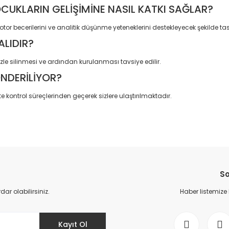
OCUKLARIN GELİŞİMİNE NASIL KATKI SAĞLAR?
tor becerilerini ve analitik düşünme yeteneklerini destekleyecek şekilde tas
ALIDIR?
le silinmesi ve ardından kurulanması tavsiye edilir.
ÖNDERİLİYOR?
e kontrol süreçlerinden geçerek sizlere ulaştırılmaktadır.
da yetersiz gördüğünüz noktaları öneri formunu kullanarak tarafımıza il
Bu ürüne ilk yorumu siz yapın!
So
Yorum Yaz
r olabilirsiniz.
Haber listemize
Kayıt Ol