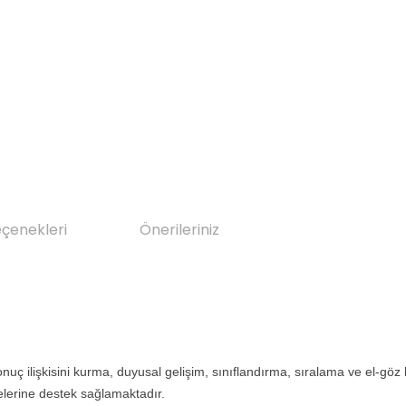
eçenekleri
Önerileriniz
onuç ilişkisini kurma, duyusal gelişim, sınıflandırma, sıralama ve el-g
melerine destek sağlamaktadır.