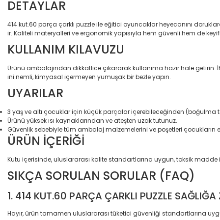
DETAYLAR
414 kut.60 parça çarklı puzzle ile eğitici oyuncaklar heyecanını dorukla
ir. Kaliteli materyalleri ve ergonomik yapısıyla hem güvenli hem de keyifl
KULLANIM KILAVUZU
Ürünü ambalajından dikkatlice çıkararak kullanıma hazır hale getirin.
ini nemli, kimyasal içermeyen yumuşak bir bezle yapın.
UYARILAR
3 yaş ve altı çocuklar için küçük parçalar içerebileceğinden (boğulma tehl
Ürünü yüksek ısı kaynaklarından ve ateşten uzak tutunuz.
Güvenlik sebebiyle tüm ambalaj malzemelerini ve poşetleri çocukların 
ÜRÜN İÇERİĞİ
Kutu içerisinde, uluslararası kalite standartlarına uygun, toksik madd
SIKÇA SORULAN SORULAR (FAQ)
1. 414 KUT.60 PARÇA ÇARKLI PUZZLE SAĞLIĞ
Hayır, ürün tamamen uluslararası tüketici güvenliği standartlarına uyg