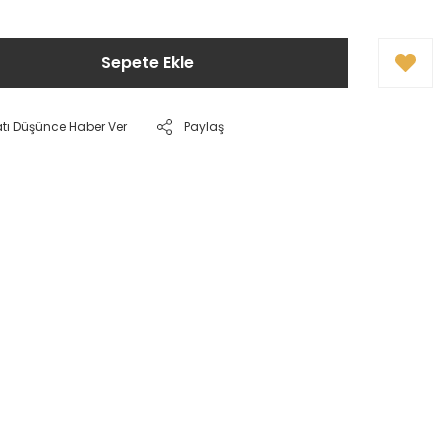
Sepete Ekle
atı Düşünce Haber Ver
Paylaş