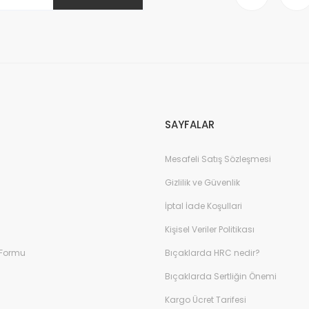
Gönder
SAYFALAR
Mesafeli Satış Sözleşmesi
Gizlilik ve Güvenlik
İptal İade Koşullari
Kişisel Veriler Politikası
 Formu
Bıçaklarda HRC nedir?
Bıçaklarda Sertliğin Önemi
Kargo Ücret Tarifesi