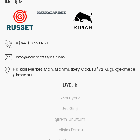
İLETİŞİM
0(541) 375 14 21
info@kacmazfiyat.com
Halkalı Merkez Mah. Mahmutbey Cad. 10/72 Küçükçekmece
/ İstanbul
ÜYELİK
Yeni Üyelik
Üye Girişi
Şifremi Unuttum
İletişim Formu