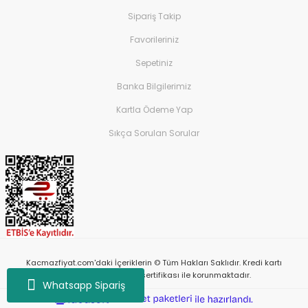
Sipariş Takip
Favorileriniz
Sepetiniz
Banka Bilgilerimiz
Kartla Ödeme Yap
Sıkça Sorulan Sorular
Kacmazfiyat.com'daki İçeriklerin © Tüm Hakları Saklıdır. Kredi kartı
bilgileriniz 256bit SSL sertifikası ile korunmaktadır.
Whatsapp Sipariş
ile
ideasoft
e-