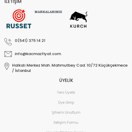
İLETİŞİM
0(541) 375 14 21
info@kacmazfiyat.com
Halkalı Merkez Mah. Mahmutbey Cad. 10/72 Küçükçekmece
/ İstanbul
ÜYELİK
Yeni Üyelik
Üye Girişi
Şifremi Unuttum
İletişim Formu