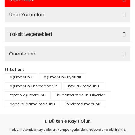
Ürün Yorumları
Taksit Seçenekleri
Önerileriniz
Etiketler :
aşı macunu
aşı macunu fiyatları
aşı macunu nerede satılır
bitki aşı macunu
toptan aşı macunu
budama macunu fiyatları
ağaç budama macunu
budama macunu
E-Bülten'e Kayıt Olun
Haber listemize kayıt olarak kampanyalardan, haberdar olabilirsiniz.