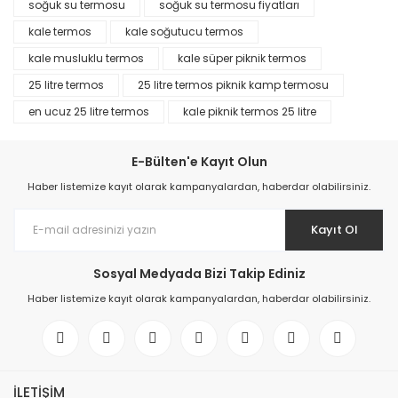
soğuk su termosu
soğuk su termosu fiyatları
kale termos
kale soğutucu termos
kale musluklu termos
kale süper piknik termos
25 litre termos
25 litre termos piknik kamp termosu
en ucuz 25 litre termos
kale piknik termos 25 litre
E-Bülten'e Kayıt Olun
Haber listemize kayıt olarak kampanyalardan, haberdar olabilirsiniz.
Kayıt Ol
Sosyal Medyada Bizi Takip Ediniz
Haber listemize kayıt olarak kampanyalardan, haberdar olabilirsiniz.
İLETİŞİM