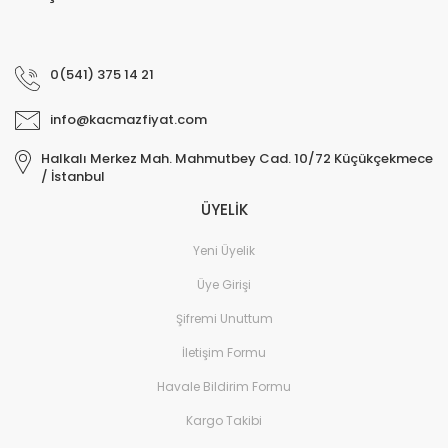
0(541) 375 14 21
info@kacmazfiyat.com
Halkalı Merkez Mah. Mahmutbey Cad. 10/72 Küçükçekmece
/ İstanbul
ÜYELİK
Yeni Üyelik
Üye Girişi
Şifremi Unuttum
İletişim Formu
Havale Bildirim Formu
Kargo Takibi