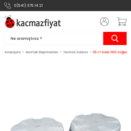
0(541) 375 14 21
Anasayfa
Mutfak Ekipmanları
Termos İcebox
25 LT Kale 1013 Soğuk 