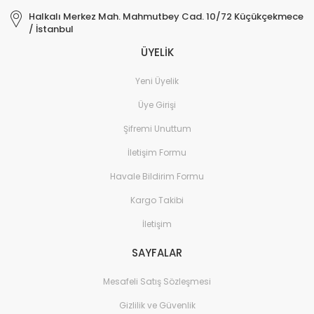
Halkalı Merkez Mah. Mahmutbey Cad. 10/72 Küçükçekmece
Elektronik > TV, Görüntü
/ İstanbul
Sistemleri > Kablo & So
ÜYELİK
Elektronik > TV, Görüntü
Sistemleri > Televizyon
Yeni Üyelik
Elektronik > Yazıcılar & 
Üye Girişi
Şifremi Unuttum
Elektronik > Yazıcılar & 
Lazer Yazıcılar
İletişim Formu
Elektronik > Yazıcılar & 
Havale Bildirim Formu
Sarf Malzemeleri
Kargo Takibi
Elektronik Hırdavat
İletişim
Elektronik ve Teknoloji
SAYFALAR
Elektronik ve Teknoloji >
Tablet Aksesuarları
Mesafeli Satış Sözleşmesi
Gizlilik ve Güvenlik
Elektronik ve Teknoloji 