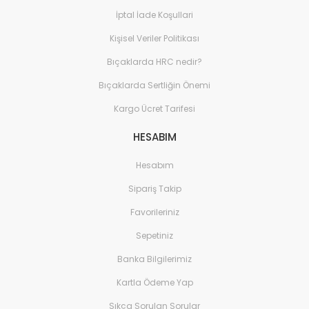
Sistemleri
İptal İade Koşullari
Elektronik ve Teknoloji 
Kişisel Veriler Politikası
Aksesuarları
Bıçaklarda HRC nedir?
Ev Yaşam Kırtasiye Ofis
Bıçaklarda Sertliğin Önemi
Ev Yaşam Kırtasiye Ofis
Kargo Ücret Tarifesi
Ev Yaşam Kırtasiye Ofis
HESABIM
Avize
Ev Yaşam Kırtasiye Ofis
Hesabım
Gece Lambası
Sipariş Takip
Ev Yaşam Kırtasiye Ofis
Favorileriniz
Güneş Enerjisi
Sepetiniz
Ev Yaşam Kırtasiye Ofis
Banka Bilgilerimiz
Ev Yaşam Kırtasiye Ofis
Batarya & Musluk
Kartla Ödeme Yap
Sıkça Sorulan Sorular