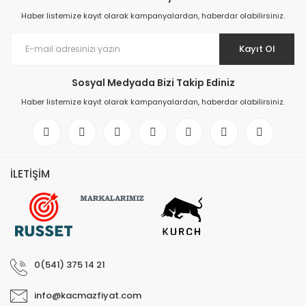
Haber listemize kayıt olarak kampanyalardan, haberdar olabilirsiniz.
Elektronik > Klima ve Isıt
ve Isıtıcılar
Kayıt Ol
Elektronik > Klima ve Isıtı
Vantilatörler
Sosyal Medyada Bizi Takip Ediniz
Elektronik > Oyun & Oyu
Haber listemize kayıt olarak kampanyalardan, haberdar olabilirsiniz.
Elektronik > Oyun & Oyu
Diğer Oyun Konsolları
Elektronik > Telefon & T
İLETİŞİM
Aksesuarları > Cep Tel
Elektronik > Telefon & T
Aksesuarları > Kılıf ve E
Koruyucular
Elektronik > Telefon & T
0(541) 375 14 21
Aksesuarları > Powerb
Elektronik > TV, Görüntü
info@kacmazfiyat.com
Sistemleri > Bluetooth 