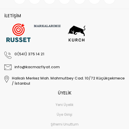
İLETİŞİM
0(541) 375 14 21
info@kacmazfiyat.com
Halkalı Merkez Mah. Mahmutbey Cad. 10/72 Küçükçekmece
/ İstanbul
ÜYELİK
Yeni Üyelik
Üye Girişi
Şifremi Unuttum