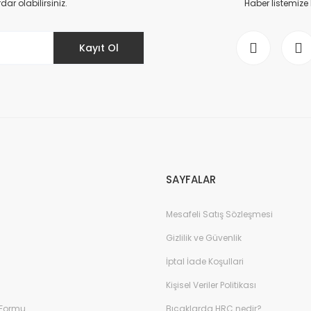
r olabilirsiniz.
Haber listemize
Kayıt Ol
Gönder
SAYFALAR
Mesafeli Satış Sözleşmesi
Gizlilik ve Güvenlik
İptal İade Koşullari
Kişisel Veriler Politikası
 Formu
Bıçaklarda HRC nedir?