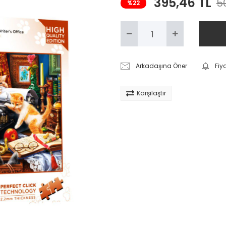
395,46 TL
5
%22
Arkadaşına Öner
Fiy
Karşılaştır