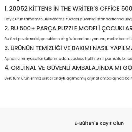
1. 20052 KİTTENS İN THE WRİTER’S OFFİCE 
Hayır, ürün tamamen uluslararası tüketici güvenliği standartlarına uyg
2. BU 500+ PARÇA PUZZLE MODELİ ÇOCUKLARI
Bu özel puzzle serisi, çocukların el-göz koordinasyonunu, motor becerile
3. ÜRÜNÜN TEMİZLİĞİ VE BAKIMI NASIL YAPILM
Aşındırıcı kimyasallar kullanmadan, sadece hafif nemli pamuklu bir bez
4. ORİJİNAL VE GÜVENLİ AMBALAJINDA MI G
Evet, tüm ürünlerimiz üretici onaylı, açılmamış orijinal ambalajında kalit
Bu ürünün fiyat bilgisi, resim, ürün açıklamalarında ve diğer konular
Görüş ve önerileriniz için teşekkür ederiz.
E-Bülten'e Kayıt Olun
Ürün resmi kalitesiz, bozuk veya görüntülenemiyor.