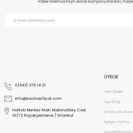
Ürün açıklamasında eksik bilgiler bulunuyor.
Haber listemize kayıt olarak kampanyalardan, haberda
Ürün bilgilerinde hatalar bulunuyor.
Ürün fiyatı diğer sitelerden daha pahalı.
Bu ürüne benzer farklı alternatifler olmalı.
ÜYELİK
0(541) 375 14 21
Yeni Üyelik
info@kacmazfiyat.com
Üye Girişi
Halkalı Merkez Mah. Mahmutbey Cad.
Şifremi Unuttum
10/72 Küçükçekmece / İstanbul
İletişim Formu
Havale Bildirim