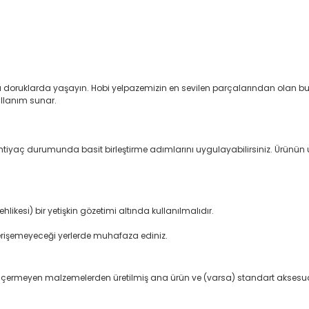
ını doruklarda yaşayın. Hobi yelpazemizin en sevilen parçalarından olan bu ö
ullanım sunar.
 İhtiyaç durumunda basit birleştirme adımlarını uygulayabilirsiniz. Ürünü
ikesi) bir yetişkin gözetimi altında kullanılmalıdır.
erişemeyeceği yerlerde muhafaza ediniz.
e içermeyen malzemelerden üretilmiş ana ürün ve (varsa) standart aksesua