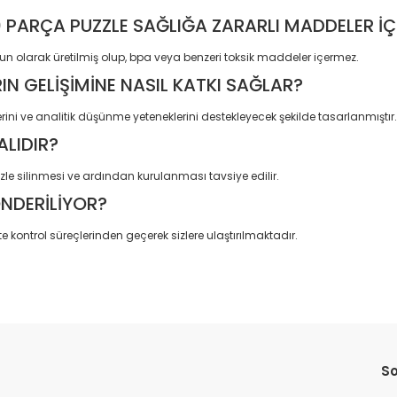
500 PARÇA PUZZLE SAĞLIĞA ZARARLI MADDELER İ
un olarak üretilmiş olup, bpa veya benzeri toksik maddeler içermez.
N GELİŞİMİNE NASIL KATKI SAĞLAR?
rini ve analitik düşünme yeteneklerini destekleyecek şekilde tasarlanmıştır.
ALIDIR?
le silinmesi ve ardından kurulanması tavsiye edilir.
ÖNDERİLİYOR?
e kontrol süreçlerinden geçerek sizlere ulaştırılmaktadır.
da yetersiz gördüğünüz noktaları öneri formunu kullanarak tarafımıza il
Bu ürüne ilk yorumu siz yapın!
So
Yorum Yaz