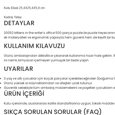
Kutu Ebatı 25,4X25,4X5,9 cm
Kadraj Yatay
DETAYLAR
20052 kittens in the writer’s office 500 parça puzzle ile puzzle heyecan
eli materyalleri ve ergonomik yapısıyla hem güvenli hem de keyifli bir k
KULLANIM KILAVUZU
Ürünü ambalajından dikkatlice çıkararak kullanıma hazır hale getirin.
ini nemli, kimyasal içermeyen yumuşak bir bezle yapın.
UYARILAR
3 yaş ve altı çocuklar için küçük parçalar içerebileceğinden (boğulma tehl
Ürünü yüksek ısı kaynaklarından ve ateşten uzak tutunuz.
Güvenlik sebebiyle tüm ambalaj malzemelerini ve poşetleri çocukların 
ÜRÜN İÇERİĞİ
Kutu içerisinde, uluslararası kalite standartlarına uygun, toksik madd
SIKÇA SORULAN SORULAR (FAQ)