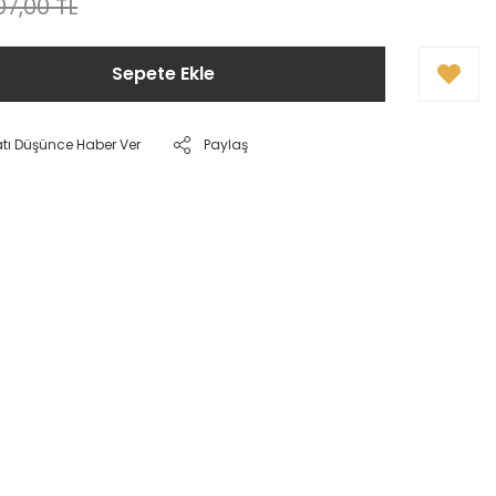
07,00 TL
Sepete Ekle
atı Düşünce Haber Ver
Paylaş