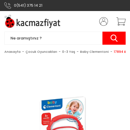
0(541) 375 14 21
Anasayfa
Çocuk Oyuncakları
0-3 Yaş
Baby Clementoni
17894 Bab