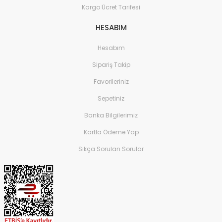
Kargo Ücret Tarifesi
HESABIM
Hesabım
Sipariş Takip
Favorileriniz
Sepetiniz
Banka Bilgilerimiz
Kartla Ödeme Yap
Sıkça Sorulan Sorular