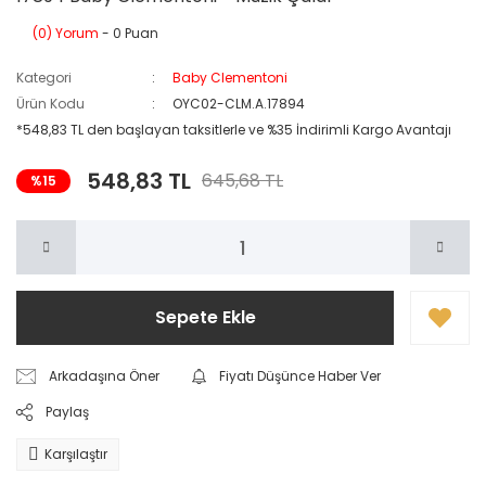
(0) Yorum
- 0 Puan
Kategori
Baby Clementoni
Ürün Kodu
OYC02-CLM.A.17894
*548,83 TL den başlayan taksitlerle ve %35 İndirimli Kargo Avantajı
548,83 TL
645,68 TL
%15
Sepete Ekle
Arkadaşına Öner
Fiyatı Düşünce Haber Ver
Paylaş
Karşılaştır