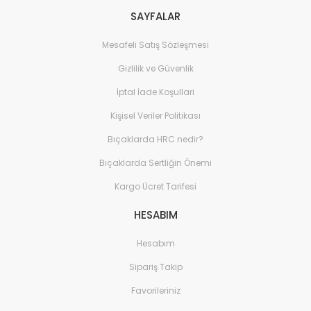
Ev Yaşam Kırtasiye Ofis
Sistemleri
SAYFALAR
Ev Yaşam Kırtasiye Ofis 
Mesafeli Satış Sözleşmesi
Gereçleri
Gizlilik ve Güvenlik
Ev Yaşam Kırtasiye Ofis 
Gereçleri > Termoslar
İptal İade Koşullari
Kişisel Veriler Politikası
Ev Yaşam Kırtasiye Ofis 
Dekorasyon
Bıçaklarda HRC nedir?
Ev Yaşam Kırtasiye Ofis 
Bıçaklarda Sertliğin Önemi
Dekorasyon > Dekoratif
Kargo Ücret Tarifesi
Ev Yaşam Kırtasiye Ofis 
Dekorasyon > Duvar Dek
HESABIM
Ev Yaşam Kırtasiye Ofis 
Hesabım
Dekorasyon > Fotoğraf 
Sipariş Takip
Ev Yaşam Kırtasiye Ofis >
Favorileriniz
Ev Yaşam Kırtasiye Ofis >