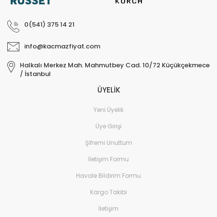
Sistemleri
Elektronik ve Teknoloji 
0(541) 375 14 21
Aksesuarları
info@kacmazfiyat.com
Ev Yaşam Kırtasiye Ofis
Halkalı Merkez Mah. Mahmutbey Cad. 10/72 Küçükçekmece
Ev Yaşam Kırtasiye Ofis
/ İstanbul
Ev Yaşam Kırtasiye Ofis
ÜYELİK
Avize
Yeni Üyelik
Ev Yaşam Kırtasiye Ofis
Gece Lambası
Üye Girişi
Şifremi Unuttum
Ev Yaşam Kırtasiye Ofis
Güneş Enerjisi
İletişim Formu
Ev Yaşam Kırtasiye Ofis
Havale Bildirim Formu
Ev Yaşam Kırtasiye Ofis
Kargo Takibi
Batarya & Musluk
İletişim