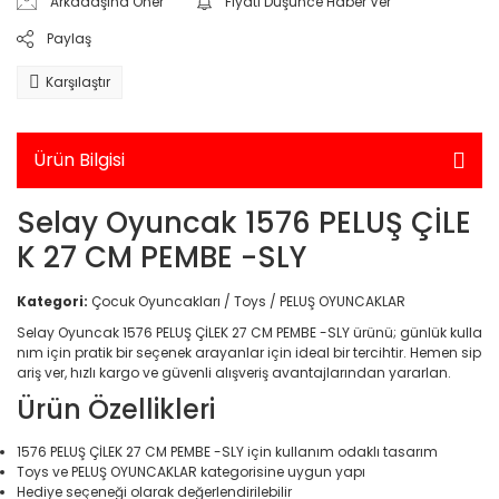
Arkadaşına Öner
Fiyatı Düşünce Haber Ver
Yarış Setleri
Standlı Bebekler
Paylaş
Elektronik > Elektrikli Ev A
Elektrikli Mutfak Aletleri 
Takı ve Güzellik Setleri
Karşılaştır
Makineleri
Takı,Tasarım ve Güzellik
Elektronik > Elektrikli Ev 
Temizleme ve Nem Alma
Trolls
Ürün Bilgisi
Elektronik > Elektrikli Ev A
Unicorn Academy
Bakım Aletleri
Selay Oyuncak 1576 PELUŞ ÇİLE
K 27 CM PEMBE -SLY
Elektronik > Elektrikli Ev A
Süpürgeler ve Halı Yık
Kategori:
Çocuk Oyuncakları / Toys / PELUŞ OYUNCAKLAR
Elektronik > Foto & Kam
Selay Oyuncak 1576 PELUŞ ÇİLEK 27 CM PEMBE -SLY ürünü; günlük kulla
nım için pratik bir seçenek arayanlar için ideal bir tercihtir. Hemen sip
Elektronik > Foto & Kam
ariş ver, hızlı kargo ve güvenli alışveriş avantajlarından yararlan.
Aksesuarlar
Ürün Özellikleri
Elektronik > Foto & Kame
Optik (GPS,Dürbün)
1576 PELUŞ ÇİLEK 27 CM PEMBE -SLY için kullanım odaklı tasarım
Toys ve PELUŞ OYUNCAKLAR kategorisine uygun yapı
Elektronik > Klima ve Isıt
Hediye seçeneği olarak değerlendirilebilir