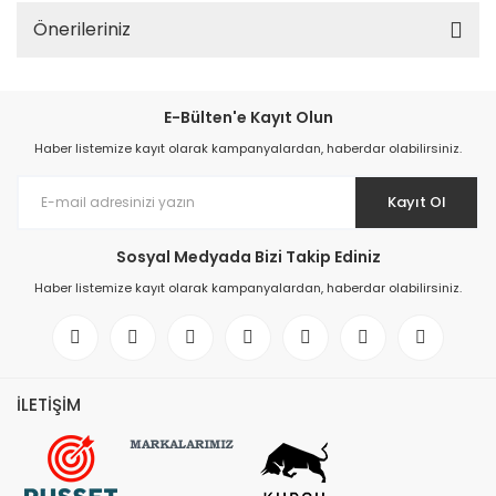
Önerileriniz
Elektronik > TV, Görüntü
Sistemleri > Kablo & So
Elektronik > TV, Görüntü
E-Bülten'e Kayıt Olun
Sistemleri > Televizyon
Haber listemize kayıt olarak kampanyalardan, haberdar olabilirsiniz.
Elektronik > Yazıcılar & 
Kayıt Ol
Elektronik > Yazıcılar & 
Lazer Yazıcılar
Sosyal Medyada Bizi Takip Ediniz
Elektronik > Yazıcılar & 
Haber listemize kayıt olarak kampanyalardan, haberdar olabilirsiniz.
Sarf Malzemeleri
Elektronik Hırdavat
Elektronik ve Teknoloji
İLETİŞİM
Elektronik ve Teknoloji >
Tablet Aksesuarları
Elektronik ve Teknoloji 