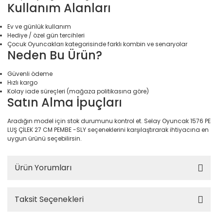
Kullanım Alanları
Elektronik > Klima ve Isıt
ve Isıtıcılar
Ev ve günlük kullanım
Hediye / özel gün tercihleri
Elektronik > Klima ve Isıtı
Çocuk Oyuncakları kategorisinde farklı kombin ve senaryolar
Vantilatörler
Neden Bu Ürün?
Elektronik > Oyun & Oyu
Güvenli ödeme
Hızlı kargo
Elektronik > Oyun & Oyu
Kolay iade süreçleri (mağaza politikasına göre)
Diğer Oyun Konsolları
Satın Alma İpuçları
Elektronik > Telefon & T
Aradığın model için stok durumunu kontrol et. Selay Oyuncak 1576 PE
Aksesuarları > Cep Tel
LUŞ ÇİLEK 27 CM PEMBE -SLY seçeneklerini karşılaştırarak ihtiyacına en
uygun ürünü seçebilirsin.
Elektronik > Telefon & T
Aksesuarları > Kılıf ve E
Koruyucular
Ürün Yorumları
Elektronik > Telefon & T
Aksesuarları > Powerb
Taksit Seçenekleri
Elektronik > TV, Görüntü
Sistemleri > Bluetooth 